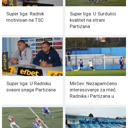
Super liga: Radnik
Super liga: U Surdulici
motivisan na TSC
kvalitet na strani
Partizana
Super liga: U Radniku
Mirčev: Nezapamćeno
svesni snage Partizana
interesovanje za meč
Radnika i Partizana u
Surdulici