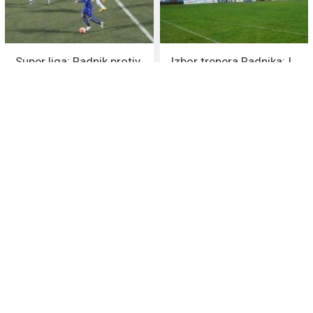
Super liga: Radnik protiv
Izbor trenera Radnika: I
Zvezde bez bele
selektor Branković u igri
zastave
Radnik ne pušta
Super liga:
Milovanovića za
Kragujevčanima slađi
450.000 evra u
bod u Surdulici
Portugaliju