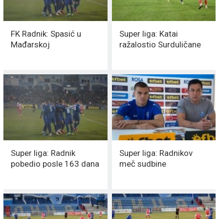
FK Radnik: Spasić u
Super liga: Katai
Mađarskoj
ražalostio Surduličane
Super liga: Radnik
Super liga: Radnikov
pobedio posle 163 dana
meč sudbine