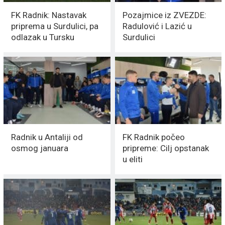
FK Radnik: Nastavak
Pozajmice iz ZVEZDE:
priprema u Surdulici, pa
Radulović i Lazić u
odlazak u Tursku
Surdulici
Radnik u Antaliji od
FK Radnik počeo
osmog januara
pripreme: Cilj opstanak
u eliti