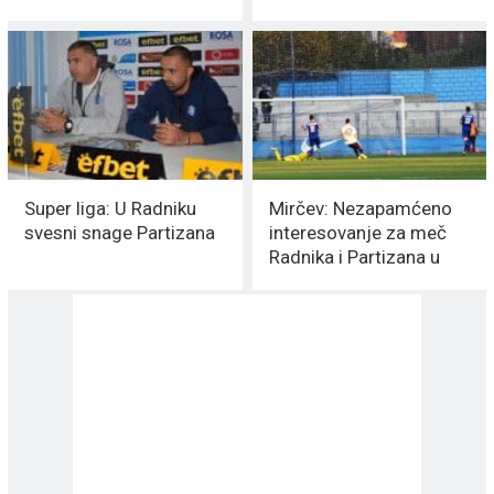
Super liga: U Radniku
Mirčev: Nezapamćeno
svesni snage Partizana
interesovanje za meč
Radnika i Partizana u
Surdulici