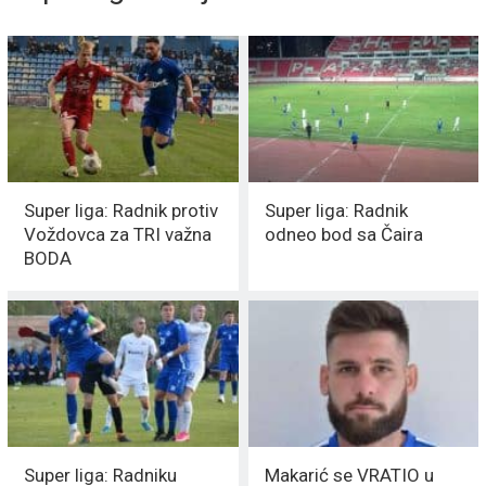
Super liga: Radnik protiv
Super liga: Radnik
Voždovca za TRI važna
odneo bod sa Čaira
BODA
Super liga: Radniku
Makarić se VRATIO u