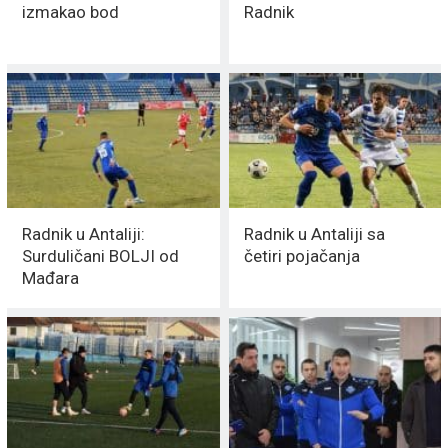
izmakao bod
Radnik
Radnik u Antaliji:
Radnik u Antaliji sa
Surduličani BOLJI od
četiri pojačanja
Mađara