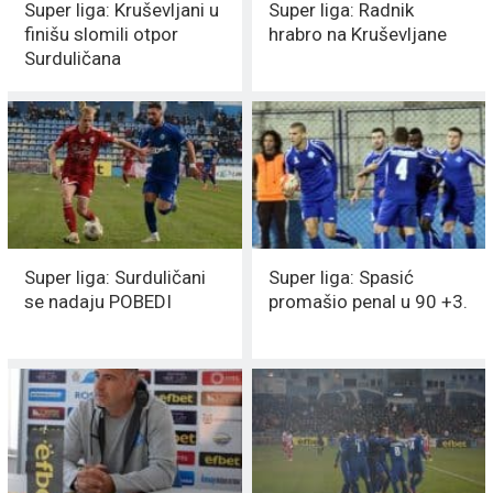
Super liga: Kruševljani u
Super liga: Radnik
finišu slomili otpor
hrabro na Kruševljane
Surduličana
Super liga: Surduličani
Super liga: Spasić
se nadaju POBEDI
promašio penal u 90 +3.