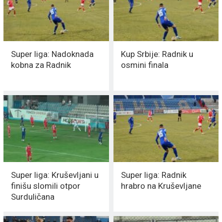
Super liga: Nadoknada
Kup Srbije: Radnik u
kobna za Radnik
osmini finala
Super liga: Kruševljani u
Super liga: Radnik
finišu slomili otpor
hrabro na Kruševljane
Surduličana