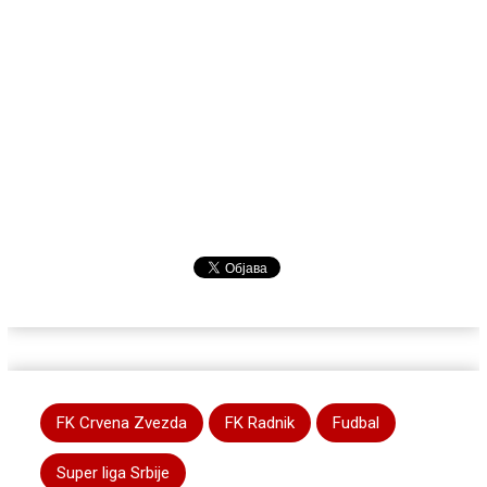
FK Crvena Zvezda
FK Radnik
Fudbal
Super liga Srbije