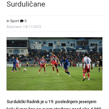
Surduličane
in
Sport
0
Ažurirano
14/11/2022
Surdulički Radnik je u 19. poslednjem jesenjem