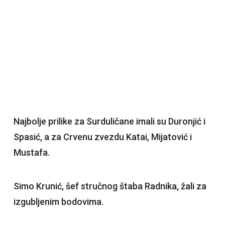
Najbolje prilike za Surduličane imali su Duronjić i
Spasić, a za Crvenu zvezdu Katai, Mijatović i
Mustafa.
Simo Krunić, šef stručnog štaba Radnika, žali za
izgubljenim bodovima.