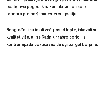
postigavši pogodak nakon ubitačnog solo
prodora prema šesnaestercu gostiju.
Beograđani su imali veći posed lopte, iskazali su i
kvalitet više, ali se Radnik hrabro borio i iz
kontranapada pokušavao da ugrozi gol Borjana.