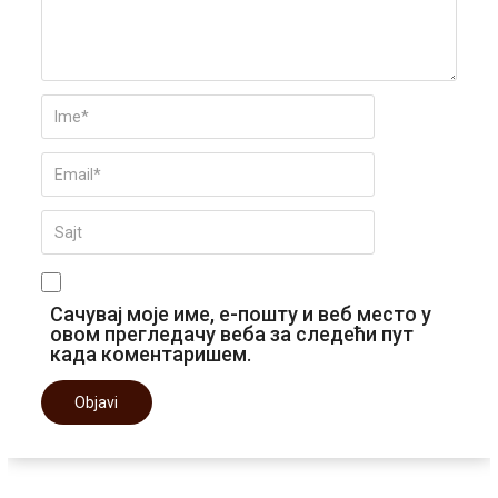
Сачувај моје име, е-пошту и веб место у
овом прегледачу веба за следећи пут
када коментаришем.