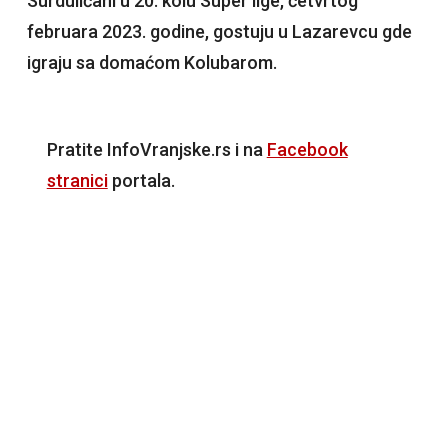
Surduličani u 20. kolu Super lige, četvrtog
februara 2023. godine, gostuju u Lazarevcu gde
igraju sa domaćom Kolubarom.
Pratite InfoVranjske.rs i na
Facebook
stranici
portala.