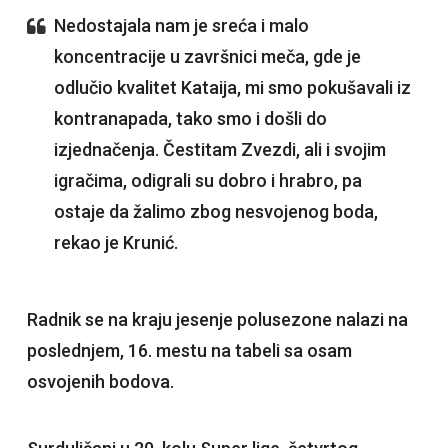
Nedostajala nam je sreća i malo
koncentracije u završnici meča, gde je
odlučio kvalitet Kataija, mi smo pokušavali iz
kontranapada, tako smo i došli do
izjednačenja. Čestitam Zvezdi, ali i svojim
igračima, odigrali su dobro i hrabro, pa
ostaje da žalimo zbog nesvojenog boda,
rekao je Krunić.
Radnik se na kraju jesenje polusezone nalazi na
poslednjem, 16. mestu na tabeli sa osam
osvojenih bodova.