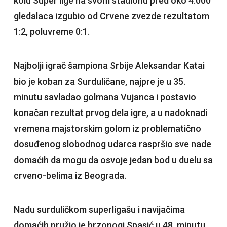
kolu Super lige na svom stadionu pred oko 4.000
gledalaca izgubio od Crvene zvezde rezultatom
1:2, poluvreme 0:1.
Najbolji igrač šampiona Srbije Aleksandar Katai
bio je koban za Surduličane, najpre je u 35.
minutu savladao golmana Vujanca i postavio
konačan rezultat prvog dela igre, a u nadoknadi
vremena majstorskim golom iz problematično
dosuđenog slobodnog udarca raspršio sve nade
domaćih da mogu da osvoje jedan bod u duelu sa
crveno-belima iz Beograda.
Nadu surduličkom superligašu i navijačima
domaćih pružio je brzonogi Spasić u 48. minutu,