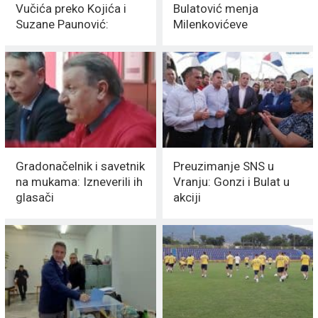
Vučića preko Kojića i
Bulatović menja
Suzane Paunović:
Milenkovićeve
Predlog MEDIJACIJA
KADROVE
Gradonačelnik i savetnik
Preuzimanje SNS u
na mukama: Izneverili ih
Vranju: Gonzi i Bulat u
glasači
akciji