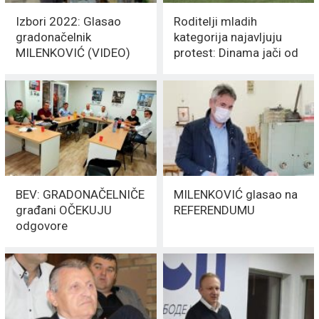
Izbori 2022: Glasao
Roditelji mladih
gradonačelnik
kategorija najavljuju
MILENKOVIĆ (VIDEO)
protest: Dinama jači od
Milenkovića i Đorđevića
BEV: GRADONAČELNIČE
MILENKOVIĆ glasao na
građani OČEKUJU
REFERENDUMU
odgovore