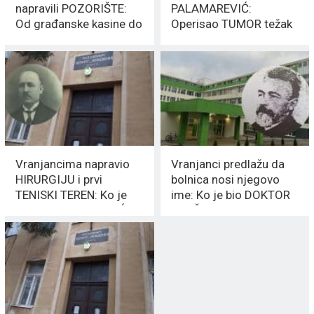
napravili POZORIŠTE:
PALAMAREVIĆ:
Od građanske kasine do
Operisao TUMOR težak
profesionalnog teatra
43,5 kilograma 1938.
godine
Vranjancima napravio
Vranjanci predlažu da
HIRURGIJU i prvi
bolnica nosi njegovo
TENISKI TEREN: Ko je
ime: Ko je bio DOKTOR
bio Jovan JANKOVIĆ
KOPŠA veliki
LUNGA
DOBROTVOR Vranja