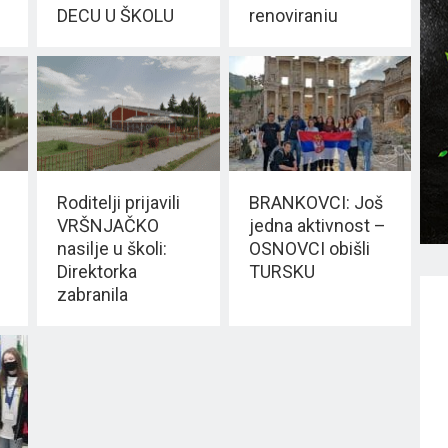
DECU U ŠKOLU
renoviranju
DOSITEJEVE
škole
Roditelji prijavili
BRANKOVCI: Još
VRŠNJAČKO
jedna aktivnost –
nasilje u školi:
OSNOVCI obišli
Direktorka
TURSKU
zabranila
RODITELJSKI