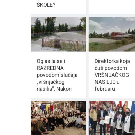
ŠKOLE?
Oglasila se i
Direktorka koja
RAZREDNA
ćuti povodom
povodom slučaja
VRŠNJAČKOG
„vršnjačkog
NASILJE u
nasilja“: Nakon
februaru
vesti krenuli su
ZARADILA
NAPADI na mene
155.084 RSD