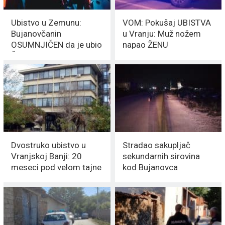
Ubistvo u Zemunu:
VOM: Pokušaj UBISTVA
Bujanovčanin
u Vranju: Muž nožem
OSUMNJIČEN da je ubio
napao ŽENU
ŽENU palicom
Dvostruko ubistvo u
Stradao sakupljač
Vranjskoj Banji: 20
sekundarnih sirovina
meseci pod velom tajne
kod Bujanovca