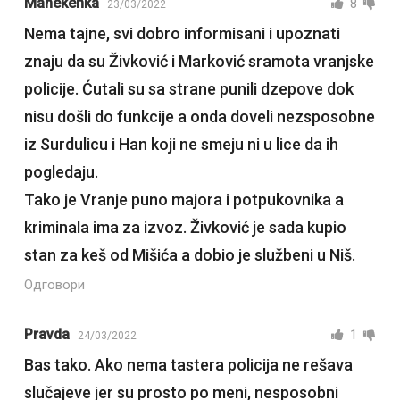
Manekenka
8
23/03/2022
Nema tajne, svi dobro informisani i upoznati
znaju da su Živković i Marković sramota vranjske
policije. Ćutali su sa strane punili dzepove dok
nisu došli do funkcije a onda doveli nezsposobne
iz Surdulicu i Han koji ne smeju ni u lice da ih
pogledaju.
Tako je Vranje puno majora i potpukovnika a
kriminala ima za izvoz. Živković je sada kupio
stan za keš od Mišića a dobio je službeni u Niš.
Одговори
Pravda
1
24/03/2022
Bas tako. Ako nema tastera policija ne rešava
slučajeve jer su prosto po meni, nesposobni