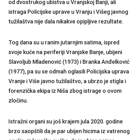
od dvostrukog ubistva u Vranjskoj Banji, ali
istraga Policijske uprave u Vranju i Višeg javnog
tužilaštva nije dala nikakve opipljive rezultate.
Tog dana su u ranim jutarnjim satima, ispred
svoje kuće na periferiji Vranjske Banje, ubijeni
Slavoljub Mladenović (1973) i Branka Anđelković
(1977), pa su se odmah oglasili Policijska uprava
Vranje i Više javno tužilaštvo, a ubrzo je stigla i
forenzička ekipa iz Niša zbog istrage o ovom
zločinu.
Istražni organi su još krajem jula 2020. godine
brzo saopštili da je par ubijen hicima iz vatrenog