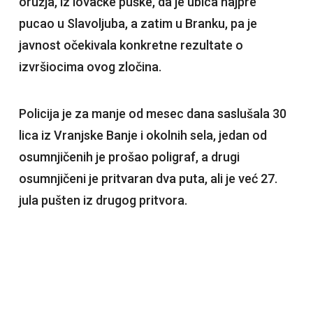
oružja, iz lovačke puške, da je ubica najpre
pucao u Slavoljuba, a zatim u Branku, pa je
javnost očekivala konkretne rezultate o
izvršiocima ovog zločina.
Policija je za manje od mesec dana saslušala 30
lica iz Vranjske Banje i okolnih sela, jedan od
osumnjičenih je prošao poligraf, a drugi
osumnjičeni je pritvaran dva puta, ali je već 27.
jula pušten iz drugog pritvora.