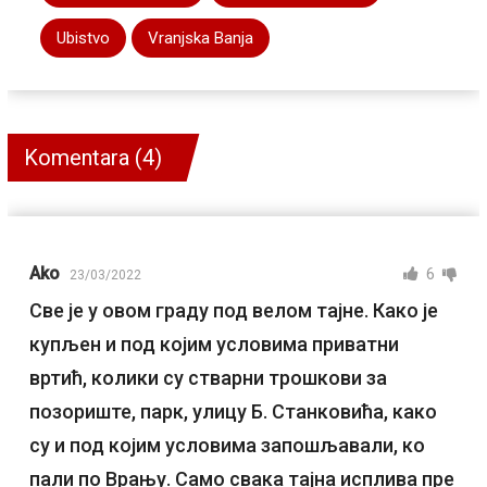
Ubistvo
Vranjska Banja
Komentara (4)
Ako
6
23/03/2022
Све је у овом граду под велом тајне. Како је
купљен и под којим условима приватни
вртић, колики су стварни трошкови за
позориште, парк, улицу Б. Станковића, како
су и под којим условима запошљавали, ко
пали по Врању. Само свака тајна исплива пре