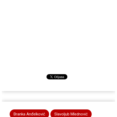
Branka Anđelković
Slavoljub Mlednović