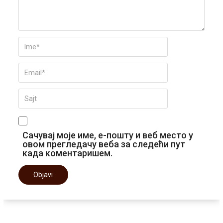
Сачувај моје име, е-пошту и веб место у
овом прегледачу веба за следећи пут
када коментаришем.