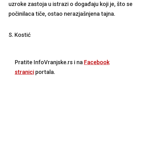
uzroke zastoja u istrazi o događaju koji je, što se
počinilaca tiče, ostao nerazjašnjena tajna.
S. Kostić
Pratite InfoVranjske.rs i na
Facebook
stranici
portala.