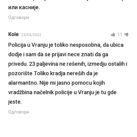
или касније.
Одговори
Kole
11
23/03/2022
Policija u Vranju je toliko nesposobna, da ubica
dodje i sam da se prijavi nece znati da ga
privedu. 23 paljevina ne rešenih, izmedju ostalih i
pozorište Toliko kradja nereših da je
alarmantno. Nije mi jasno pomocu kojih
vradžbina načelnik policije u Vranju je tu gde
jeste.
Одговори