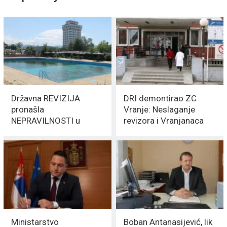
Državna REVIZIJA
DRI demontirao ZC
pronašla
Vranje: Neslaganje
NEPRAVILNOSTI u
revizora i Vranjanaca
poslovanju kompanije
teško skoro 700.000
„JUMKO – PRIZOSI“
dinara
Ministarstvo
Boban Antanasijević, lik