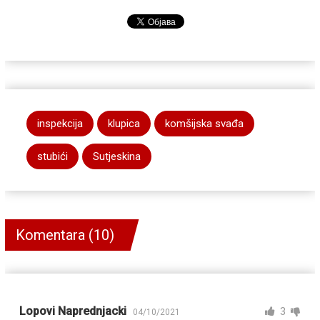
inspekcija
klupica
komšijska svađa
stubići
Sutjeskina
Komentara (10)
Lopovi Naprednjacki
3
04/10/2021