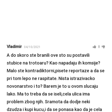
Vladimir
8
04/10/2021
A do skoro ste branili ove sto su postavili
stubice na trotoaru? Kao napadaju ih komsije?
Malo ste kontradiktorni,pisete reportaze a da se
pri tom lepo ne raspitate. Nista istrazivacko
novonarstvo i to? Barem je to u ovom slucaju
lako. Ma to treba da se iseli,cela ulica ima
problem zbog njih. Sramota da dodje neki
dzudza i kupi kucu,i da se ponasa kao da je cela