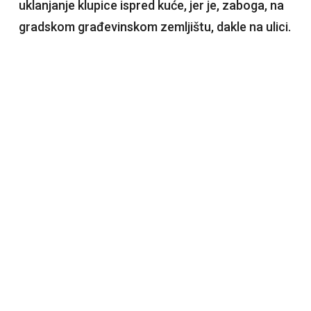
uklanjanje klupice ispred kuće, jer je, zaboga, na
gradskom građevinskom zemljištu, dakle na ulici.