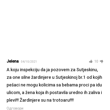
Jelena
10
04/10/2021
A koju inspekciju da ja pozovem za Sutjeskinu,
za one silne žardinjere u Sutjeskinoj br.1 od kojih
pešaci ne mogu kolicima sa bebama proci pa idu
ulicom, a žena koja ih postavila uredno ih zaliva i
plevi!!! Žardinjere su na trotoaru!!!!
Одговори