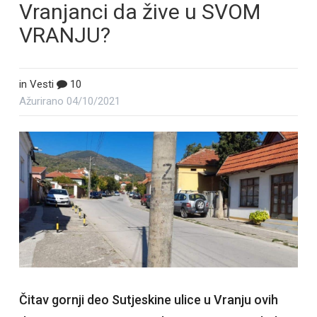
Vranjanci da žive u SVOM
VRANJU?
in
Vesti
10
Ažurirano
04/10/2021
Čitav gornji deo Sutjeskine ulice u Vranju ovih