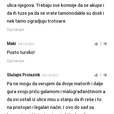
ulica njegova. Trebaju sve komsije da se akupe i
da ih tuze pa da se vrate tamonodakle su dosli i
nek tamo ogradjuju trotoare.
Одговори
Maki
3
04/10/2021
Pusto tursko!
Одговори
Slučajni Prolaznik
1
05/10/2021
Pa ne mogu da verujem da dvoje matorih i dalje
gura svoju priču galamom i malograđanštinom a
da svi ostali iz ulice nisu u stanju da ih reše i to
na pristojan i legalan način. I ovo do sad sa