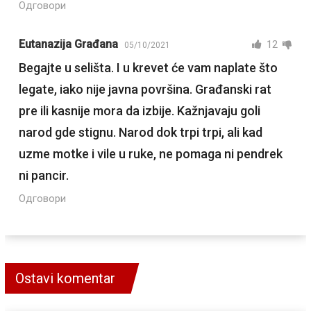
Одговори
Eutanazija Građana
12
05/10/2021
Begajte u selišta. I u krevet će vam naplate što
legate, iako nije javna površina. Građanski rat
pre ili kasnije mora da izbije. Kažnjavaju goli
narod gde stignu. Narod dok trpi trpi, ali kad
uzme motke i vile u ruke, ne pomaga ni pendrek
ni pancir.
Одговори
Ostavi komentar