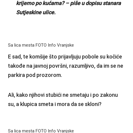
krijemo po kućama? – piše u dopisu stanara
Sutjeskine ulice.
Sa lica mesta FOTO Info Vranjske
E sad, te komšije što prijavljuju pobole su kočiće
takođe na javnoj površni, razumljivo, da im se ne
parkira pod prozorom.
Ali, kako njihovi stubići ne smetaju i po zakonu
su, a klupica smeta i mora da se skloni?
Sa lica mesta FOTO Info Vranjske