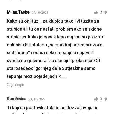
Milan.taske
3
04/10/2021
Kako su oni tuzili za klupicu tako i vi tuzite za
stubice ali tu ce nastati problem ako se sklone
stubici jer kako je covek lepo napiso na prozoru
dok nisu bili stubicu „ne parkiraj pored prozora
sedi hrana“ i odma neko tepanje u najavuili
svadja na golemo ali sa slucajni prolaznici .Od
starosedeoci gornjeg dela Sutjeskine samo
tepanje moz pojede jadnik……
Одговори
Komšinica
0
04/10/2021
Ti koji su postavili stubiće ne dozvoljavaju ni