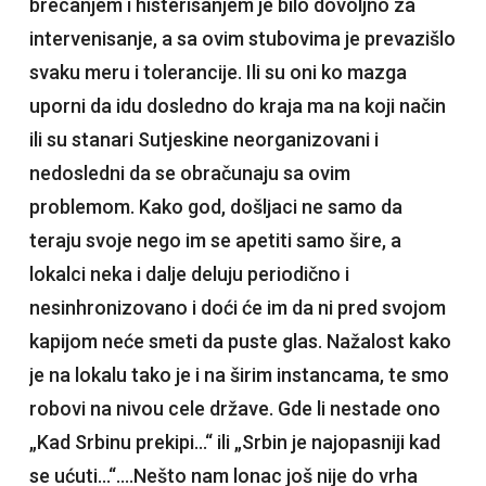
brecanjem i histerisanjem je bilo dovoljno za
intervenisanje, a sa ovim stubovima je prevazišlo
svaku meru i tolerancije. Ili su oni ko mazga
uporni da idu dosledno do kraja ma na koji način
ili su stanari Sutjeskine neorganizovani i
nedosledni da se obračunaju sa ovim
problemom. Kako god, došljaci ne samo da
teraju svoje nego im se apetiti samo šire, a
lokalci neka i dalje deluju periodično i
nesinhronizovano i doći će im da ni pred svojom
kapijom neće smeti da puste glas. Nažalost kako
je na lokalu tako je i na širim instancama, te smo
robovi na nivou cele države. Gde li nestade ono
„Kad Srbinu prekipi…“ ili „Srbin je najopasniji kad
se ućuti…“….Nešto nam lonac još nije do vrha