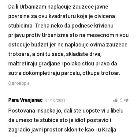
Da li Urbanizam naplacuje zauzece javne
povrsine za ovu kvadraturu koja je oivicena
stubicima. Treba neko da podnese krivicnu
prijavu protiv Urbanizma sto na mesecnom nivou
ostecuje budzet jer ne naplacuje ovima zauzece
trotoara, a oni tu sede, skladiste drva,
maltretiraju gradjane i polako sticu pravo da
sutra dokompletiraju parcelu, otkupe trotoar.
Одговори
Pera Vranjanac
5
04/10/2021
Postovana inspekcijo, dali ste uopste vi u libelu
da umeso te stubice sto je idiot postavio i
zagradio javni prostor sklonite kao i u Kralja