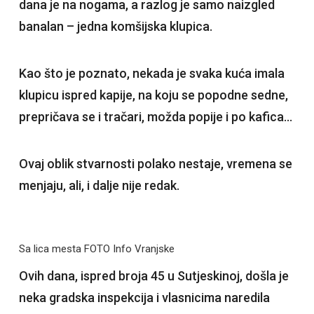
dana je na nogama, a razlog je samo naizgled
banalan – jedna komšijska klupica.
Kao što je poznato, nekada je svaka kuća imala
klupicu ispred kapije, na koju se popodne sedne,
prepričava se i tračari, možda popije i po kafica…
Ovaj oblik stvarnosti polako nestaje, vremena se
menjaju, ali, i dalje nije redak.
Sa lica mesta FOTO Info Vranjske
Ovih dana, ispred broja 45 u Sutjeskinoj, došla je
neka gradska inspekcija i vlasnicima naredila