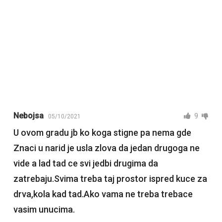
Nebojsa
9
05/10/2021
U ovom gradu jb ko koga stigne pa nema gde
Znaci u narid je usla zlova da jedan drugoga ne
vide a lad tad ce svi jedbi drugima da
zatrebaju.Svima treba taj prostor ispred kuce za
drva,kola kad tad.Ako vama ne treba trebace
vasim unucima.