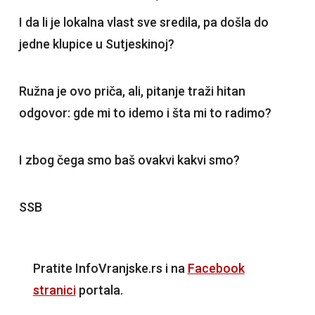
I da li je lokalna vlast sve sredila, pa došla do
jedne klupice u Sutjeskinoj?
Ružna je ovo priča, ali, pitanje traži hitan
odgovor: gde mi to idemo i šta mi to radimo?
I zbog čega smo baš ovakvi kakvi smo?
SSB
Pratite InfoVranjske.rs i na
Facebook
stranici
portala.