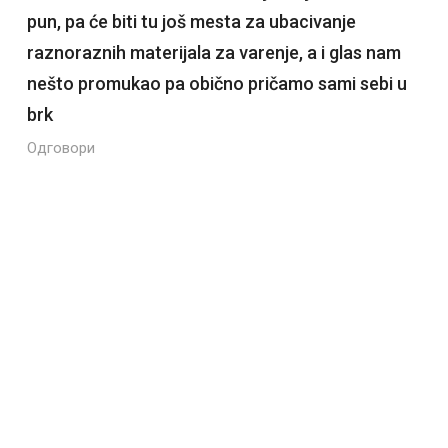
pun, pa će biti tu još mesta za ubacivanje
raznoraznih materijala za varenje, a i glas nam
nešto promukao pa obično pričamo sami sebi u
brk
Одговори