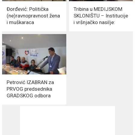
Đorđević: Politička
Tribina u MEDIJSKOM
(ne)ravnopravnost žena
SKLONIŠTU – Institucije
i muškaraca
i vršnjačko nasilje:
Neophodna škola
roditeljstva
Petrović IZABRAN za
PRVOG predsednika
GRADSKOG odbora
Srbije centar SRCE