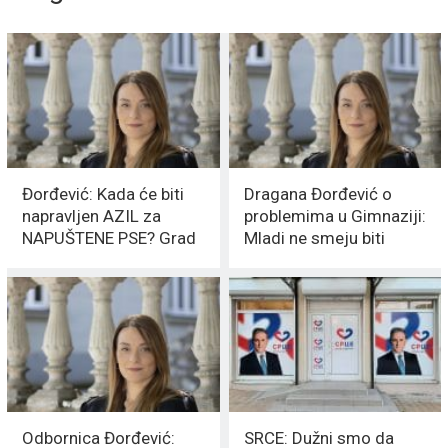
Đorđević: Kada će biti
Dragana Đorđević o
napravljen AZIL za
problemima u Gimnaziji:
NAPUŠTENE PSE? Grad
Mladi ne smeju biti
već potrošio 16 miliona
taoci sukoba!
Odbornica Đorđević:
SRCE: Dužni smo da