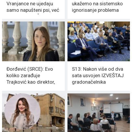
Vranjance ne ujedaju
ukažemo na sistemsko
samo napušteni psi, već
ignorisanje problema
i NAPREDNJAČKA
rodno zasnovanog
VLAST
nasilja
Đorđević (SRCE): Evo
S13: Nakon više od dva
koliko zarađuje
sata usvojen IZVEŠTAJ
Trajković kao direktor,
gradonačelnika
dok PARKING servis
Milenkovića
TONE