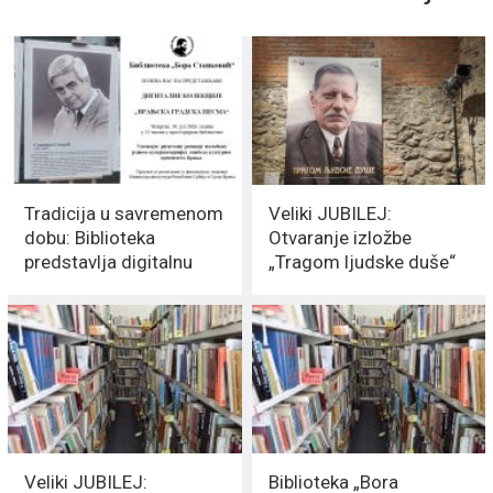
Tradicija u savremenom
Veliki JUBILEJ:
dobu: Biblioteka
Otvaranje izložbe
predstavlja digitalnu
„Tragom ljudske duše“
kolekciju „Vranjska
danas u 16h
gradska pesma“
Veliki JUBILEJ:
Biblioteka „Bora