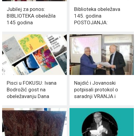
Jubilej za ponos:
Biblioteka obeležava
BIBLIOTEKA obeležila
145. godina
145 godina
POSTOJANJA:
POSTOJANJA
Regionalni program za
veliki JUBIJEL
Pisci u FOKUSU: Ivana
Najdić i Jovanoski
Bodrožić gost na
potpisali protokol o
obeležavanju Dana
saradnji VRANJA i
Biblioteke
OHRIDA