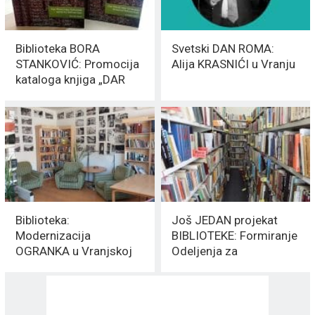
Biblioteka BORA
Svetski DAN ROMA:
STANKOVIĆ: Promocija
Alija KRASNIĆI u Vranju
kataloga knjiga „DAR
MANASTIRA HILANDAR“
Biblioteka:
Još JEDAN projekat
Modernizacija
BIBLIOTEKE: Formiranje
OGRANKA u Vranjskoj
Odeljenja za
Banji
DIGITALIZACIJU