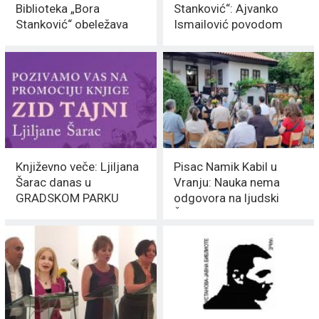
Biblioteka „Bora
Stanković“: Ajvanko
Stanković“ obeležava
Ismailović povodom
146. godina RADA
Svetkog dana Roma
Književno veče: Ljiljana
Pisac Namik Kabil u
Šarac danas u
Vranju: Nauka nema
GRADSKOM PARKU
odgovora na ljudski
ŽIVOT