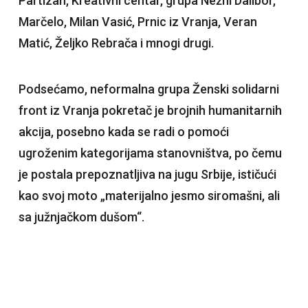
Partizan, Kreativni centar, grupa Nežni Dalibor,
Marčelo, Milan Vasić, Prnic iz Vranja, Veran
Matić, Željko Rebrača i mnogi drugi.
Podsećamo, neformalna grupa Ženski solidarni
front iz Vranja pokretač je brojnih humanitarnih
akcija, posebno kada se radi o pomoći
ugroženim kategorijama stanovništva, po čemu
je postala prepoznatljiva na jugu Srbije, ističući
kao svoj moto „materijalno jesmo siromašni, ali
sa južnjačkom dušom“.