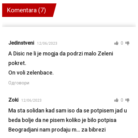
Komentara (7)
Jedinstveni
0
12/06/2023
A Disic ne li je mogja da podrzi malo Zeleni
pokret.
On voli zelenbace.
Одговори
Zoki
0
12/06/2023
Ma sta solidan kad sam iso da se potpisem jad u
beda bolje da ne pisem koliko je bilo potpisa
Beogradjani nam prodaju m… za bibrezi