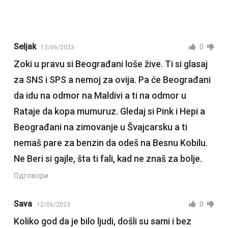
Seljak
0
12/06/2023
Zoki u pravu si Beograđani loše žive. Ti si glasaj
za SNS i SPS a nemoj za ovija. Pa će Beograđani
da idu na odmor na Maldivi a ti na odmor u
Rataje da kopa mumuruz. Gledaj si Pink i Hepi a
Beograđani na zimovanje u Švajcarsku a ti
nemaš pare za benzin da odeš na Besnu Kobilu.
Ne Beri si gajle, šta ti fali, kad ne znaš za bolje.
Одговори
Sava
0
12/06/2023
Koliko god da je bilo ljudi, došli su sami i bez