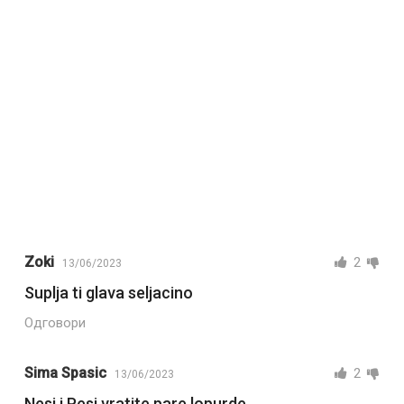
Zoki
2
13/06/2023
Suplja ti glava seljacino
Одговори
Sima Spasic
2
13/06/2023
Nesi i Pesi vratite pare lopurde