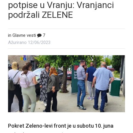
potpise u Vranju: Vranjanci
podržali ZELENE
in
Glavne vesti
7
Ažurirano
12/06/2023
Pokret Zeleno-levi front je u subotu 10. juna