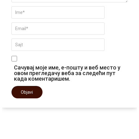
Сачувај моје име, е-пошту и веб место у
овом прегледачу веба за следећи пут
када коментаришем.