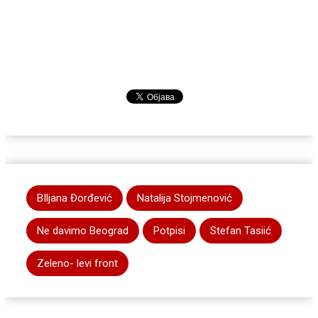
BIljana Đorđević
Natalija Stojmenović
Ne davimo Beograd
Potpisi
Stefan Tasiić
Zeleno- levi front