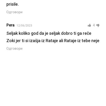
prisile.
Одговори
Pera
4
12/06/2023
Seljak koliko god da je seljak dobro ti ga reče
Zoki jer ti si izašja iz Rataje ali Rataje iz tebe neje
Одговори