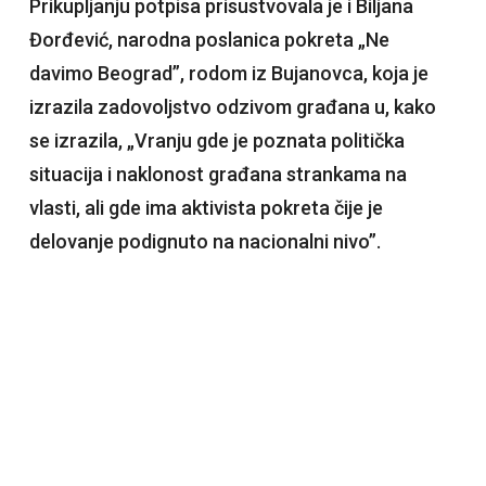
Prikupljanju potpisa prisustvovala je i Biljana
Đorđević, narodna poslanica pokreta „Ne
davimo Beograd”, rodom iz Bujanovca, koja je
izrazila zadovoljstvo odzivom građana u, kako
se izrazila, „Vranju gde je poznata politička
situacija i naklonost građana strankama na
vlasti, ali gde ima aktivista pokreta čije je
delovanje podignuto na nacionalni nivo”.