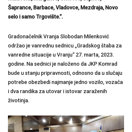
Šaprance, Barbace, Vladovce, Mezdraja, Novo
selo i samo Trgovište.“.
Gradonačelnik Vranja Slobodan Milenković
održao je vanrednu sednicu „Gradskog štaba za
vanredne situacije u Vranju“ 27. marta, 2023.
godine. Na sednici je naloženo da JKP Komrad
bude u stanju pripravnosti, odnosno da u slučaju
potrebe obezbedi najmanje jedno vozilo, vozača
i dva randika za utovar i istovar zaraženih
životinja.