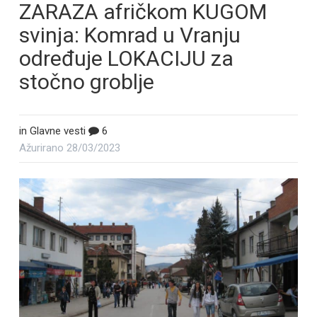
ZARAZA afričkom KUGOM
svinja: Komrad u Vranju
određuje LOKACIJU za
stočno groblje
in
Glavne vesti
6
Ažurirano
28/03/2023