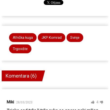
Afrička kuga
JKP Komrad
Svinje
Trgovište
Komentara (6)
Miki
4
28/03/2023