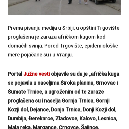
Prema pisanju medija u Srbiji, u opštini Trgovište
proglašena je zaraza afričkom kugom kod
domaćih svinja. Pored Trgovište, epidemiološke
mere pojačane su i u Vranju.
Portal
Južne vesti
objavile su da je „afrička kuga
se pojavila u naseljima Široka planina, Grnovac i
Šumate Trnice, a ugroženim od te zaraze
proglašena su i naselja Gornja Trnica, Gornji
Kozji dol, Dejance, Donja Trnica, Donji Kozji dol,
Dumbija, Đerekarce, Zladovce, Kalovo, Lesnica,
Mala reka, Margance, Crnovce, Šajince,