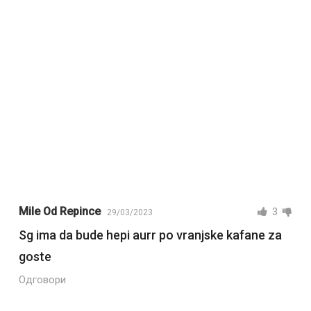
Mile Od Repince
3
29/03/2023
Sg ima da bude hepi aurr po vranjske kafane za
goste
Одговори