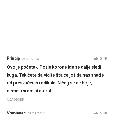
Princip
0
28/03/2023
Ovo je početak. Posle korone ide se dalje sledi
kuga. Tek ćete da vidite šta će još da nas snađe
od presvučenih radikala. Ničeg se ne boje,
nemaju sram ni moral.
Одговори
Vranjanac
5
28/03/2023