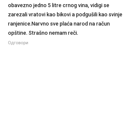
obavezno jedno 5 litre crnog vina, vidigi se
zarezali vratovi kao bikovi a podgušili kao svinje
ranjenice.Narvno sve plaća narod na račun
opštine. Strašno nemam reči.
Одговори