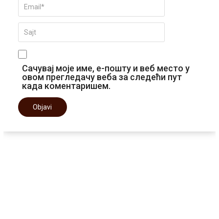
Сачувај моје име, е-пошту и веб место у
овом прегледачу веба за следећи пут
када коментаришем.