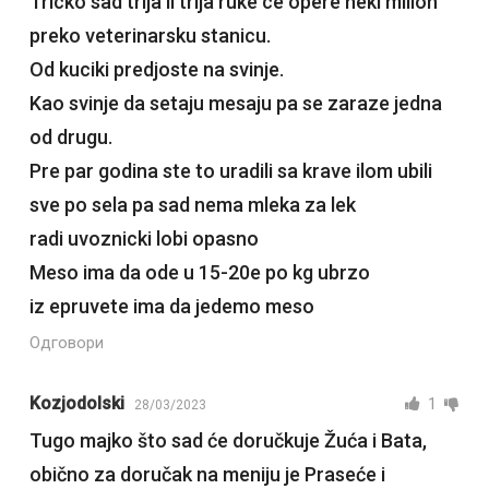
Tricko sad trlja li trlja ruke ce opere neki milion
preko veterinarsku stanicu.
Od kuciki predjoste na svinje.
Kao svinje da setaju mesaju pa se zaraze jedna
od drugu.
Pre par godina ste to uradili sa krave ilom ubili
sve po sela pa sad nema mleka za lek
radi uvoznicki lobi opasno
Meso ima da ode u 15-20e po kg ubrzo
iz epruvete ima da jedemo meso
Одговори
Kozjodolski
1
28/03/2023
Tugo majko što sad će doručkuje Žuća i Bata,
obično za doručak na meniju je Praseće i