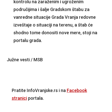
kontrolu na zaraženim i ugroženim
područijima i šalje Gradskom štabu za
vanredne situacije Grada Vranja redovne
izveštaje o situaciji na terenu, a štab će
shodno tome donositi nove mere, stoji na
portalu grada.
Južne vesti / MSB
Pratite InfoVranjske.rs i na
Facebook
stranici
portala.