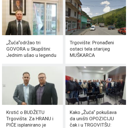
„Žuća“održao tri
Trgovište: Pronađeni
GOVORA u Skupštini:
ostaci tela starijeg
Jednim ušao u legendu
MUŠKARCA
PARLAMENTARIZMA u
Srbiji
Krstić o BUDŽETU
Kako „Žuća“ pokušava
Trgovišta: Za HRANU i
da uništi OPOZICIJU
PIĆE isplanirano je
čak i u TRGOVITŠU: