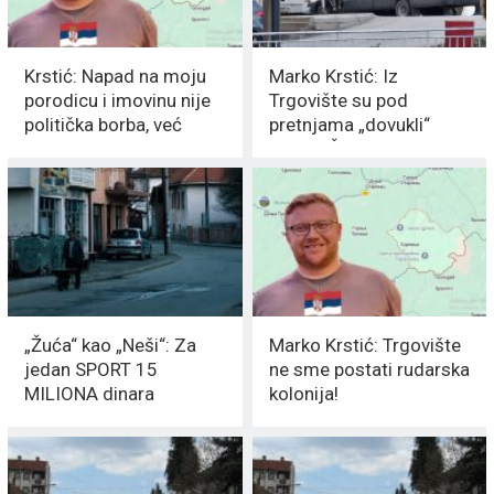
Krstić: Napad na moju
Marko Krstić: Iz
porodicu i imovinu nije
Trgovište su pod
politička borba, već
pretnjama „dovukli“
KRIMINAL
ljude u ŠEST
polupraznih AUTOBUSA
„Žuća“ kao „Neši“: Za
Marko Krstić: Trgovište
jedan SPORT 15
ne sme postati rudarska
MILIONA dinara
kolonija!