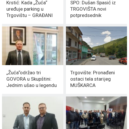
Krstić: Kada „Žuća“
SPO: Dušan Spasić iz
uređuje parking u
TRGOVIŠTA novi
Trgovištu – GRAĐANI
potpredsednik
ispaštaju
CENTRALE
„Žuća“održao tri
Trgovište: Pronađeni
GOVORA u Skupštini:
ostaci tela starijeg
Jednim ušao u legendu
MUŠKARCA
PARLAMENTARIZMA u
Srbiji