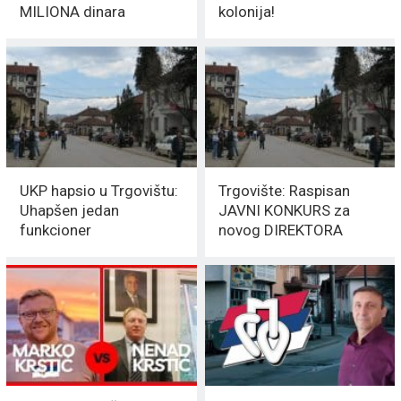
MILIONA dinara
kolonija!
UKP hapsio u Trgovištu:
Trgovište: Raspisan
Uhapšen jedan
JAVNI KONKURS za
funkcioner
novog DIREKTORA
Doma zdravlja