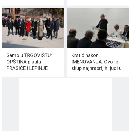
skoro 10 MILIONA
Pčinjani IZNELI ISTINU
DINARA
Samo u TRGOVIŠTU:
Krstić nakon
OPŠTINA platila
IMENOVANJA: Ovo je
PRASIĆE i LEPINJE
skup najhrabrijih ljudi u
„svega“ 235,200
Trgovištu
DINARA