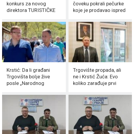
konkurs za novog
čoveku pokrali pečurke
direktora TURISTIČKE
koje je prodavao ispred
ORGANIZACIJE!
porodične kuće
Krstić: Da li građani
Trgovište propada, ali
Trgovišta bolje žive
ne i Krstić Žuća: Evo
posle „Narodnog
koliko zarađuje prvi
veselja“?
čovek
NAJSIROMAŠNIJIH