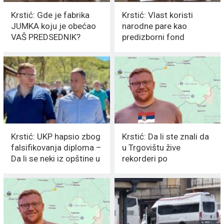
Krstić: Gde je fabrika
Krstić: Vlast koristi
JUMKA koju je obećao
narodne pare kao
VAŠ PREDSEDNIK?
predizborni fond
Krstić: UKP hapsio zbog
Krstić: Da li ste znali da
falsifikovanja diploma –
u Trgovištu žive
Da li se neki iz opštine u
rekorderi po
Trgovštu plaše?
dugovečnosti i to od
preko 100 godina?