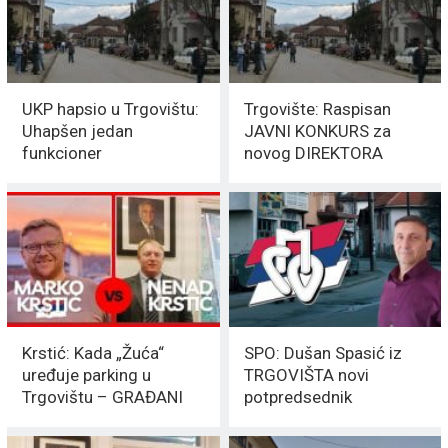
UKP hapsio u Trgovištu:
Trgovište: Raspisan
Uhapšen jedan
JAVNI KONKURS za
funkcioner
novog DIREKTORA
Doma zdravlja
Krstić: Kada „Žuća“
SPO: Dušan Spasić iz
uređuje parking u
TRGOVIŠTA novi
Trgovištu – GRAĐANI
potpredsednik
ispaštaju
CENTRALE