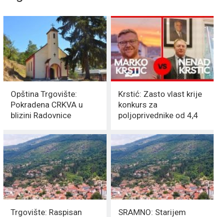
Opština Trgovište:
Krstić: Zasto vlast krije
Pokradena CRKVA u
konkurs za
blizini Radovnice
poljoprivednike od 4,4
miliona dinara u
Trgovištu
Trgovište: Raspisan
SRAMNO: Starijem