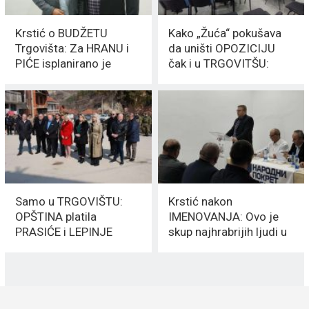
Krstić o BUDŽETU
Kako „Žuća“ pokušava
Trgovišta: Za HRANU i
da uništi OPOZICIJU
PIĆE isplanirano je
čak i u TRGOVITŠU:
skoro 10 MILIONA
Pčinjani IZNELI ISTINU
DINARA
Samo u TRGOVIŠTU:
Krstić nakon
OPŠTINA platila
IMENOVANJA: Ovo je
PRASIĆE i LEPINJE
skup najhrabrijih ljudi u
„svega“ 235,200
Trgovištu
DINARA