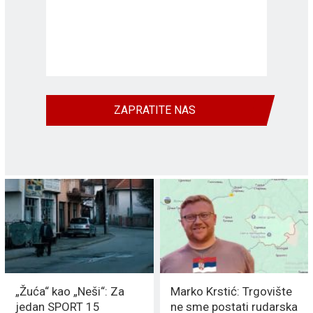
ZAPRATITE NAS
„Žuća“ kao „Neši“: Za
Marko Krstić: Trgovište
jedan SPORT 15
ne sme postati rudarska