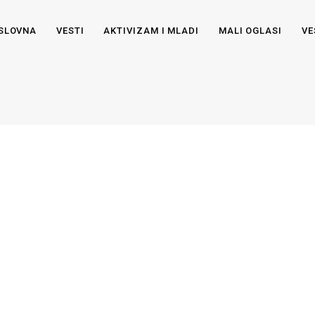
SLOVNA
VESTI
AKTIVIZAM I MLADI
MALI OGLASI
VE