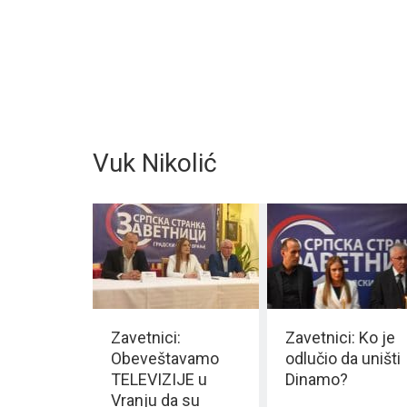
Vuk Nikolić
Zavetnici:
Zavetnici: Ko je
Obeveštavamo
odlučio da uništi
TELEVIZIJE u
Dinamo?
Vranju da su