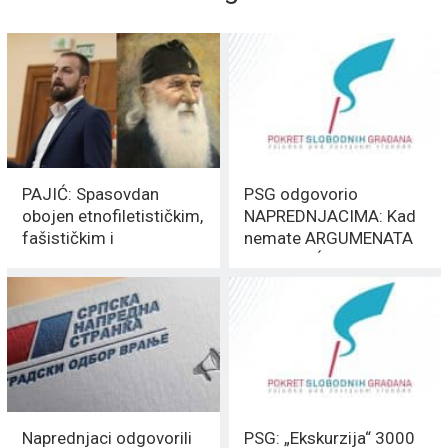
PAJIĆ: Spasovdan
PSG odgovorio
obojen etnofiletističkim,
NAPREDNJACIMA: Kad
fašističkim i
nemate ARGUMENATA
anticivilizacijskim
– BOLJE ĆUTITE!
delom Justina Popovića
Naprednjaci odgovorili
PSG: „Ekskurzija“ 3000