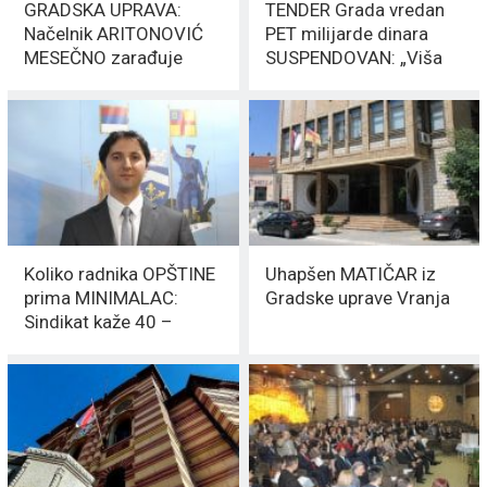
GRADSKA UPRAVA:
TENDER Grada vredan
Načelnik ARITONOVIĆ
PET milijarde dinara
MESEČNO zarađuje
SUSPENDOVAN: „Viša
110.000 RSD
sila“ stopirala
POSTUPAK
Koliko radnika OPŠTINE
Uhapšen MATIČAR iz
prima MINIMALAC:
Gradske uprave Vranja
Sindikat kaže 40 –
Kostić tvrdi 10 ODSTO