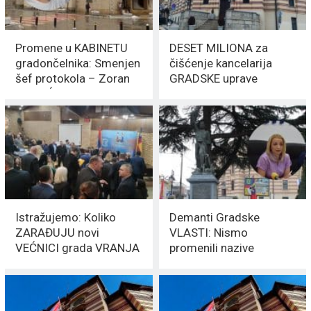
Promene u KABINETU
DESET MILIONA za
gradončelnika: Smenjen
čišćenje kancelarija
šef protokola – Zoran
GRADSKE uprave
SPASIĆ
Istražujemo: Koliko
Demanti Gradske
ZARAĐUJU novi
VLASTI: Nismo
VEĆNICI grada VRANJA
promenili nazive
SPOMENIKA – SKRATILI
SMO IH