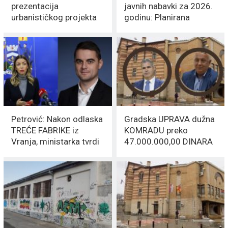
prezentacija
javnih nabavki za 2026.
urbanističkog projekta
godinu: Planirana
„Borin grad“
potrošnja 150 miliona
RSD
Petrović: Nakon odlaska
Gradska UPRAVA dužna
TREĆE FABRIKE iz
KOMRADU preko
Vranja, ministarka tvrdi
47.000.000,00 DINARA
„AMBIJENT DOBAR“