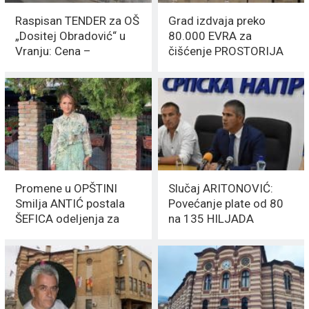
Raspisan TENDER za OŠ
Grad izdvaja preko
„Dositej Obradović“ u
80.000 EVRA za
Vranju: Cena –
čišćenje PROSTORIJA
584.577.647,00 RSD
Promene u OPŠTINI
Slučaj ARITONOVIĆ:
Smilja ANTIĆ postala
Povećanje plate od 80
ŠEFICA odeljenja za
na 135 HILJADA
POSLOVE
DINARA