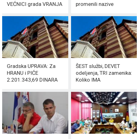
VEĆNICI grada VRANJA
promenili nazive
SPOMENIKA – SKRATILI
SMO IH
Gradska UPRAVA: Za
ŠEST službi, DEVET
HRANU i PIĆE
odeljenja, TRI zamenika:
2.201.343,69 DINARA
Koliko IMA
FUNKCIONERA u
GRADSKOJ KUĆI?