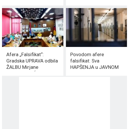
79 miliona DINARA
Afera „Falsifikat“:
Povodom afere
Gradska UPRAVA odbila
falsifikat: Sva
ŽALBU Mirjane
HAPŠENJA u JAVNOM
MLADENOVIĆ
sektoru