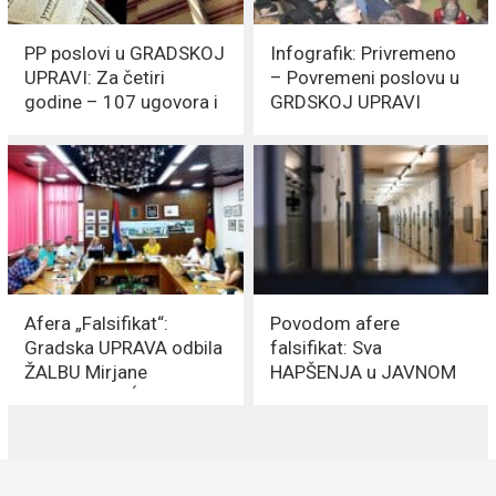
PP poslovi u GRADSKOJ
Infografik: Privremeno
UPRAVI: Za četiri
– Povremeni poslovu u
godine – 107 ugovora i
GRDSKOJ UPRAVI
79 miliona DINARA
Afera „Falsifikat“:
Povodom afere
Gradska UPRAVA odbila
falsifikat: Sva
ŽALBU Mirjane
HAPŠENJA u JAVNOM
MLADENOVIĆ
sektoru