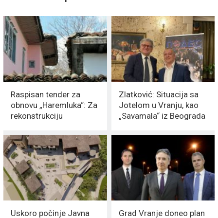
Raspisan tender za
Zlatković: Situacija sa
obnovu „Haremluka“: Za
Jotelom u Vranju, kao
rekonstrukciju
„Savamala“ iz Beograda
izdvojeno 75 miliona
dinara
Uskoro počinje Javna
Grad Vranje doneo plan