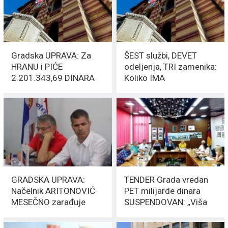
Gradska UPRAVA: Za
ŠEST službi, DEVET
HRANU i PIĆE
odeljenja, TRI zamenika:
2.201.343,69 DINARA
Koliko IMA
FUNKCIONERA u
GRADSKOJ KUĆI?
GRADSKA UPRAVA:
TENDER Grada vredan
Načelnik ARITONOVIĆ
PET milijarde dinara
MESEČNO zarađuje
SUSPENDOVAN: „Viša
110.000 RSD
sila“ stopirala
POSTUPAK