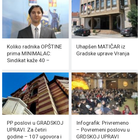
Koliko radnika OPŠTINE
Uhapšen MATIČAR iz
prima MINIMALAC:
Gradske uprave Vranja
Sindikat kaže 40 –
Kostić tvrdi 10 ODSTO
PP poslovi u GRADSKOJ
Infografik: Privremeno
UPRAVI: Za četiri
– Povremeni poslovu u
godine – 107 ugovora i
GRDSKOJ UPRAVI