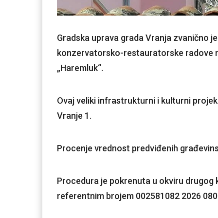
Gradska uprava grada Vranja zvanično je
konzervatorsko-restauratorske radove na 
„Haremluk“.
Ovaj veliki infrastrukturni i kulturni proj
Vranje 1.
Procenje vrednost predviđenih građevinsk
Procedura je pokrenuta u okviru drugog kv
referentnim brojem 002581082 2026 080