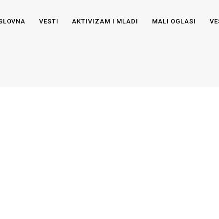
SLOVNA
VESTI
AKTIVIZAM I MLADI
MALI OGLASI
VE