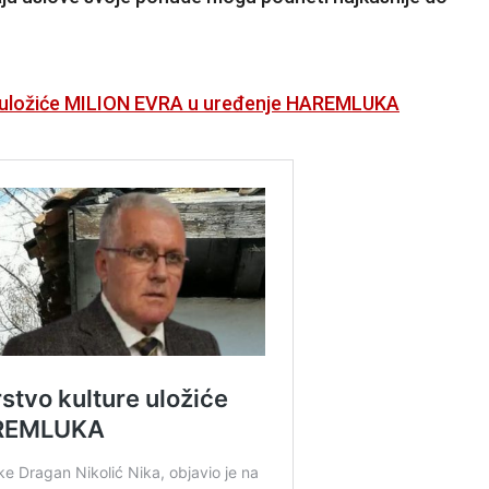
ure uložiće MILION EVRA u uređenje HAREMLUKA