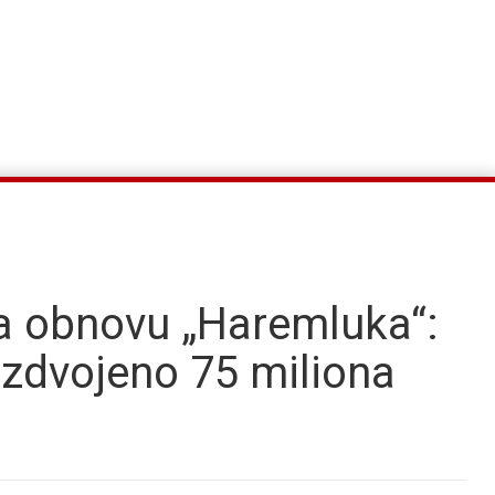
a obnovu „Haremluka“:
izdvojeno 75 miliona