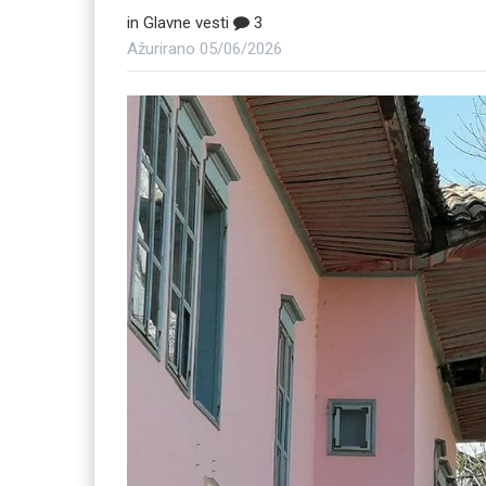
in
Glavne vesti
3
Ažurirano
05/06/2026