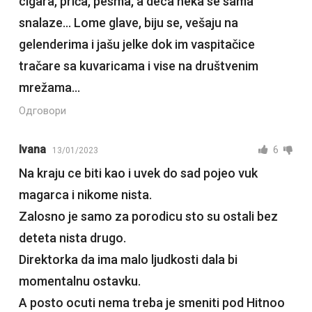
cigara, priča, pesma, a deca neka se sama
snalaze… Lome glave, biju se, vešaju na
gelenderima i jašu jelke dok im vaspitačice
tračare sa kuvaricama i vise na društvenim
mrežama…
Одговори
Ivana
6
13/01/2023
Na kraju ce biti kao i uvek do sad pojeo vuk
magarca i nikome nista.
Zalosno je samo za porodicu sto su ostali bez
deteta nista drugo.
Direktorka da ima malo ljudkosti dala bi
momentalnu ostavku.
A posto ocuti nema treba je smeniti pod Hitnoo