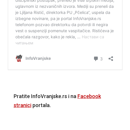
Pratite InfoVranjske.rs i na
Facebook
stranici
portala.