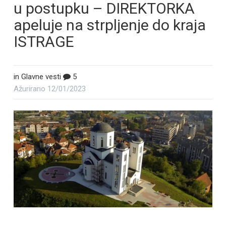
u postupku – DIREKTORKA
apeluje na strpljenje do kraja
ISTRAGE
in
Glavne vesti
5
Ažurirano
12/01/2023