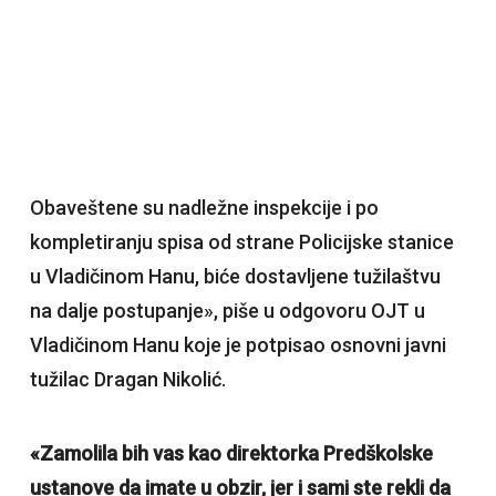
Obaveštene su nadležne inspekcije i po
kompletiranju spisa od strane Policijske stanice
u Vladičinom Hanu, biće dostavljene tužilaštvu
na dalje postupanje», piše u odgovoru OJT u
Vladičinom Hanu koje je potpisao osnovni javni
tužilac Dragan Nikolić.
«Zamolila bih vas kao direktorka Predškolske
ustanove da imate u obzir, jer i sami ste rekli da