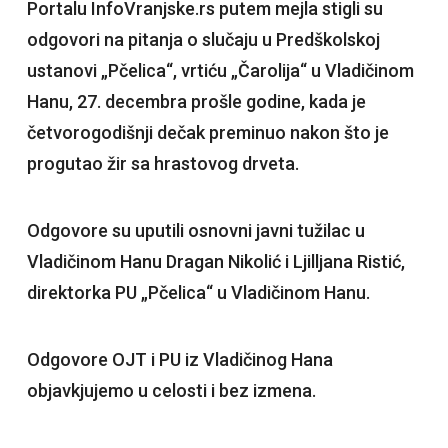
Portalu InfoVranjske.rs putem mejla stigli su
odgovori na pitanja o slučaju u Predškolskoj
ustanovi „Pčelica“, vrtiću „Čarolija“ u Vladičinom
Hanu, 27. decembra prošle godine, kada je
četvorogodišnji dečak preminuo nakon što je
progutao žir sa hrastovog drveta.
Odgovore su uputili osnovni javni tužilac u
Vladičinom Hanu Dragan Nikolić i Ljilljana Ristić,
direktorka PU „Pčelica“ u Vladičinom Hanu.
Odgovore OJT i PU iz Vladičinog Hana
objavkjujemo u celosti i bez izmena.