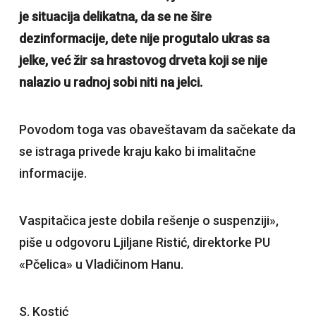
je situacija delikatna, da se ne šire
dezinformacije, dete nije progutalo ukras sa
jelke, već žir sa hrastovog drveta koji se nije
nalazio u radnoj sobi niti na jelci.
Povodom toga vas obaveštavam da sačekate da
se istraga privede kraju kako bi imalitačne
informacije.
Vaspitačica jeste dobila rešenje o suspenziji»,
piše u odgovoru Ljiljane Ristić, direktorke PU
«Pčelica» u Vladičinom Hanu.
S. Kostić