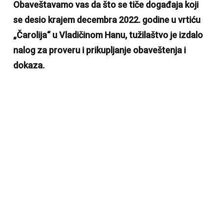
Obaveštavamo vas da što se tiče događaja koji
se desio krajem decembra 2022. godine u vrtiću
„Čarolija“ u Vladičinom Hanu, tužilaštvo je izdalo
nalog za proveru i prikupljanje obaveštenja i
dokaza.