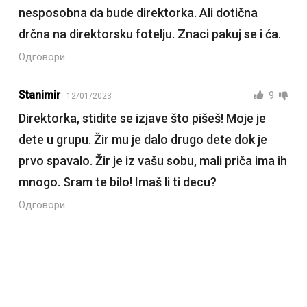
nesposobna da bude direktorka. Ali dotična
drčna na direktorsku fotelju. Znaci pakuj se i ća.
Одговори
Stanimir
9
12/01/2023
Direktorka, stidite se izjave što pišeš! Moje je
dete u grupu. Žir mu je dalo drugo dete dok je
prvo spavalo. Žir je iz vašu sobu, mali priča ima ih
mnogo. Sram te bilo! Imaš li ti decu?
Одговори