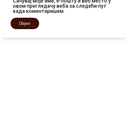
Сачувај моје име, е-пошту и веб место у
овом прегледачу веба за следећи пут
када коментаришем.