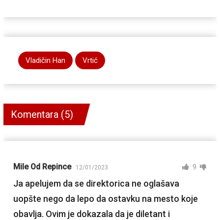
Vladičin Han
Vrtić
Komentara (5)
Mile Od Repince
9
12/01/2023
Ja apelujem da se direktorica ne oglašava
uopšte nego da lepo da ostavku na mesto koje
obavlja. Ovim je dokazala da je diletant i