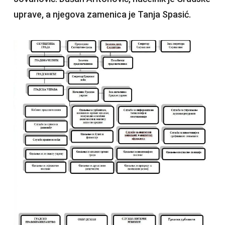
uprave, a njegova zamenica je Tanja Spasić.