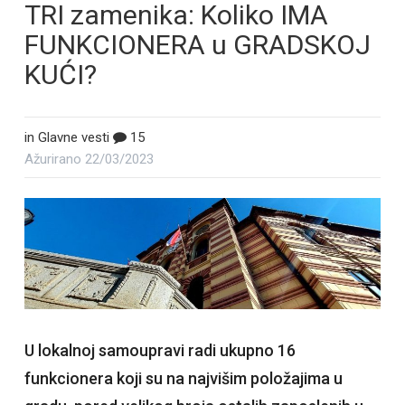
TRI zamenika: Koliko IMA
FUNKCIONERA u GRADSKOJ
KUĆI?
in
Glavne vesti
15
Ažurirano
22/03/2023
U lokalnoj samoupravi radi ukupno 16
funkcionera koji su na najvišim položajima u