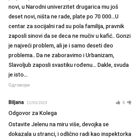
novi, u Narodni univerzitet drugarica mu još
deset novi, ništa ne rade, plate po 70 000…U
centar za socijalni rad su pola familija, pravnik
zaposli sinovi da se deca ne mučiv u kafić.. Gonzi
je najveći problem, ali je i samo deseti deo
problema.. Da ne zaboravimo i Urbanizam,
Slavoljub zaposli svastiku rođenu… Dakle, svuda
je isto…
Одговори
Biljana
6
22/03/2023
Odgovor za Kolega
Ostavite Jelenu na miru više, devojka se
dokazala u stranci, i odlično radi kao inspektorka