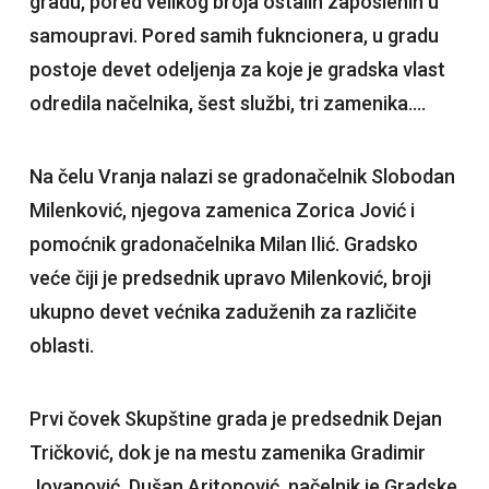
gradu, pored velikog broja ostalih zaposlenih u
samoupravi. Pored samih fukncionera, u gradu
postoje devet odeljenja za koje je gradska vlast
odredila načelnika, šest službi, tri zamenika….
Na čelu Vranja nalazi se gradonačelnik Slobodan
Milenković, njegova zamenica Zorica Jović i
pomoćnik gradonačelnika Milan Ilić. Gradsko
veće čiji je predsednik upravo Milenković, broji
ukupno devet većnika zaduženih za različite
oblasti.
Prvi čovek Skupštine grada je predsednik Dejan
Tričković, dok je na mestu zamenika Gradimir
Jovanović. Dušan Aritonović, načelnik je Gradske