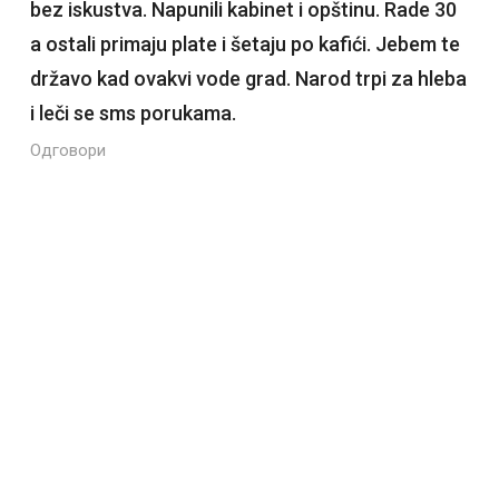
bez iskustva. Napunili kabinet i opštinu. Rade 30
a ostali primaju plate i šetaju po kafići. Jebem te
državo kad ovakvi vode grad. Narod trpi za hleba
i leči se sms porukama.
Одговори