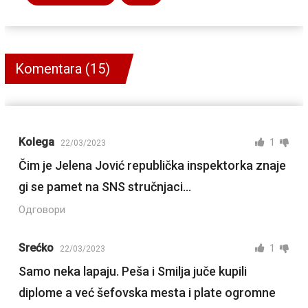
Komentara (15)
Kolega
1
22/03/2023
Čim je Jelena Jović republička inspektorka znaje
gi se pamet na SNS stručnjaci…
Одговори
Srećko
1
22/03/2023
Samo neka lapaju. Peša i Smilja juče kupili
diplome a već šefovska mesta i plate ogromne