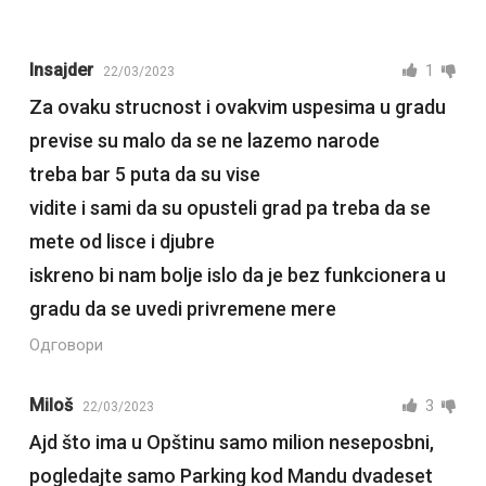
Insajder
1
22/03/2023
Za ovaku strucnost i ovakvim uspesima u gradu
previse su malo da se ne lazemo narode
treba bar 5 puta da su vise
vidite i sami da su opusteli grad pa treba da se
mete od lisce i djubre
iskreno bi nam bolje islo da je bez funkcionera u
gradu da se uvedi privremene mere
Одговори
Miloš
3
22/03/2023
Ajd što ima u Opštinu samo milion neseposbni,
pogledajte samo Parking kod Mandu dvadeset