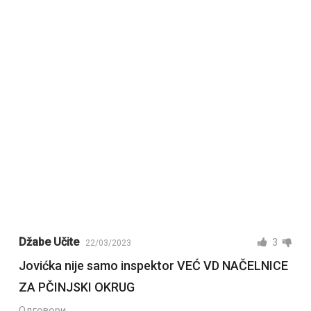
Džabe Učite
3
22/03/2023
Jovićka nije samo inspektor VEĆ VD NAČELNICE
ZA PČINJSKI OKRUG
Одговори