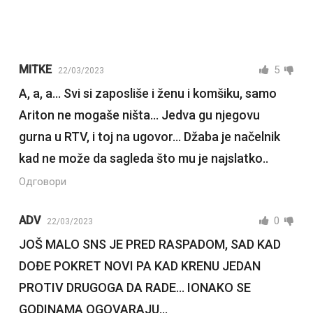
MITKE
5
22/03/2023
A, a, a… Svi si zaposliše i ženu i komšiku, samo
Ariton ne mogaše ništa… Jedva gu njegovu
gurna u RTV, i toj na ugovor… Džaba je načelnik
kad ne može da sagleda što mu je najslatko..
Одговори
ADV
0
22/03/2023
JOŠ MALO SNS JE PRED RASPADOM, SAD KAD
DOĐE POKRET NOVI PA KAD KRENU JEDAN
PROTIV DRUGOGA DA RADE… IONAKO SE
GODINAMA OGOVARAJU…