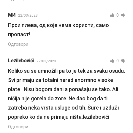
МИ
0
22/03/2023
Прси плева, од које нема користи, само
пропаст!
Одговори
Lezilebovići
0
22/03/2023
Koliko su se umnožili pa to je tek za svaku osudu.
Svi primaju za totalni nerad enormno visoke
plate . Nisu bogom dani a ponašaju se tako. Ali
ničija nije gorela do zore. Ne dao bog da ti
zatreba neka vrsta usluge od tih. Šure i uzduž i
popreko ko da ne primaju ništa.lezilebovići
Одговори