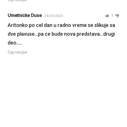
Umetnicke Duse
1
24/03/2023
Aritonko po cel dan u radno vreme se slikuje sa
dve plavuse…pa ce bude nova predstava…drugi
deo…..
Одговори