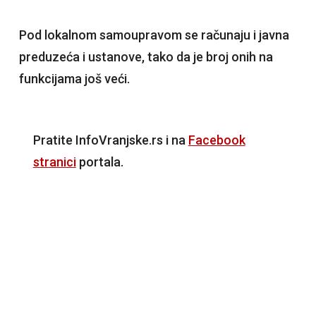
Pod lokalnom samoupravom se računaju i javna
preduzeća i ustanove, tako da je broj onih na
funkcijama još veći.
Pratite InfoVranjske.rs i na
Facebook
stranici
portala.