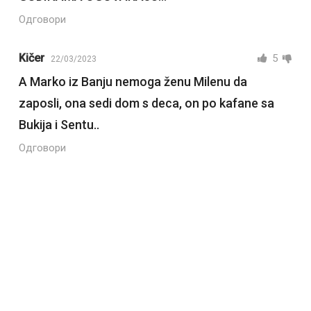
Одговори
Kičer
5
22/03/2023
A Marko iz Banju nemoga ženu Milenu da
zaposli, ona sedi dom s deca, on po kafane sa
Bukija i Sentu..
Одговори