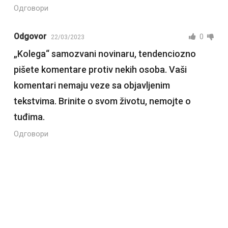
Одговори
Odgovor
0
22/03/2023
„Kolega“ samozvani novinaru, tendenciozno
pišete komentare protiv nekih osoba. Vaši
komentari nemaju veze sa objavljenim
tekstvima. Brinite o svom životu, nemojte o
tuđima.
Одговори