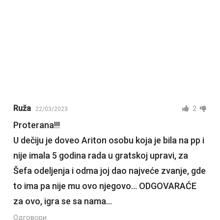
Ruža
2
22/03/2023
Proterana!!!
U dečiju je doveo Ariton osobu koja je bila na pp i
nije imala 5 godina rada u gratskoj upravi, za
Šefa odeljenja i odma joj dao najveće zvanje, gde
to ima pa nije mu ovo njegovo… ODGOVARAĆE
za ovo, igra se sa nama…
Одговори