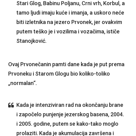
Stari Glog, Babinu Poljanu, Crni vrh, Korbul, a
tamo ljudi imaju kuće i imanja, a uskoro neće
biti izletnika na jezero Prvonek, jer ovakvim
putem teško je i vozilima i vozačima, ističe
Stanojković.
Ovaj Prvonečanin pamti dane kada je put prema
Prvoneku i Starom Glogu bio koliko-toliko
„normalan“.
Kada je intenziviran rad na okončanju brane
i započelo punjenje jezerskog basena, 2004.
i 2005. godine, putem se kako-tako moglo
prolaziti. Kada je akumulacija završena i