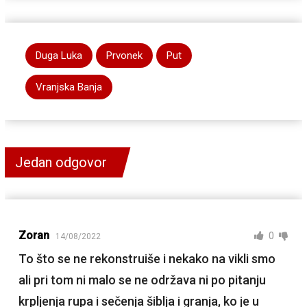
Duga Luka
Prvonek
Put
Vranjska Banja
Jedan odgovor
Zoran
0
14/08/2022
To što se ne rekonstruiše i nekako na vikli smo
ali pri tom ni malo se ne održava ni po pitanju
krpljenja rupa i sečenja šiblja i granja, ko je u