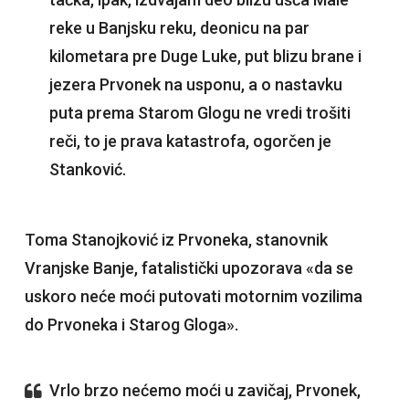
reke u Banjsku reku, deonicu na par
kilometara pre Duge Luke, put blizu brane i
jezera Prvonek na usponu, a o nastavku
puta prema Starom Glogu ne vredi trošiti
reči, to je prava katastrofa, ogorčen je
Stanković.
Toma Stanojković iz Prvoneka, stanovnik
Vranjske Banje, fatalistički upozorava «da se
uskoro neće moći putovati motornim vozilima
do Prvoneka i Starog Gloga».
Vrlo brzo nećemo moći u zavičaj, Prvonek,