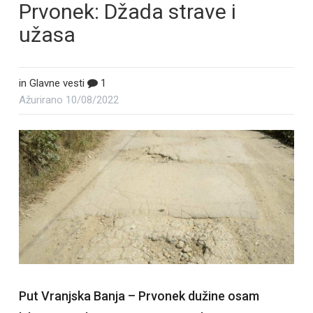
Prvonek: Džada strave i
užasa
in
Glavne vesti
1
Ažurirano
10/08/2022
Put Vranjska Banja – Prvonek dužine osam