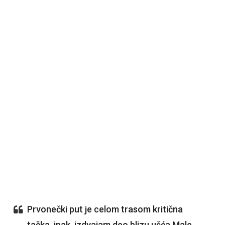
Prvonečki put je celom trasom kritična
tačka, ipak, izdvajam deo blizu ušća Male