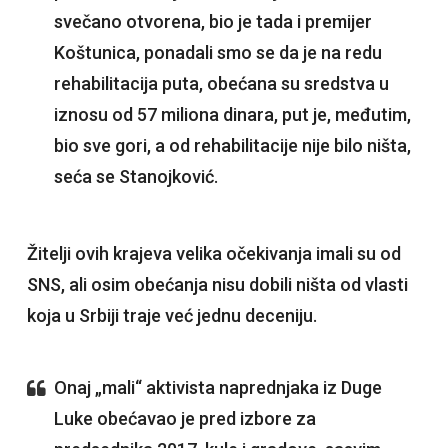
svečano otvorena, bio je tada i premijer
Koštunica, ponadali smo se da je na redu
rehabilitacija puta, obećana su sredstva u
iznosu od 57 miliona dinara, put je, međutim,
bio sve gori, a od rehabilitacije nije bilo ništa,
seća se Stanojković.
Žitelji ovih krajeva velika očekivanja imali su od
SNS, ali osim obećanja nisu dobili ništa od vlasti
koja u Srbiji traje već jednu deceniju.
Onaj „mali“ aktivista naprednjaka iz Duge
Luke obećavao je pred izbore za