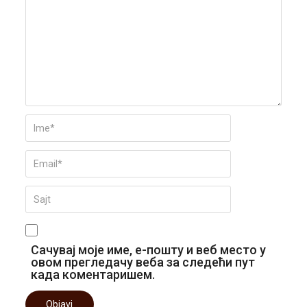
Сачувај моје име, е-пошту и веб место у
овом прегледачу веба за следећи пут
када коментаришем.