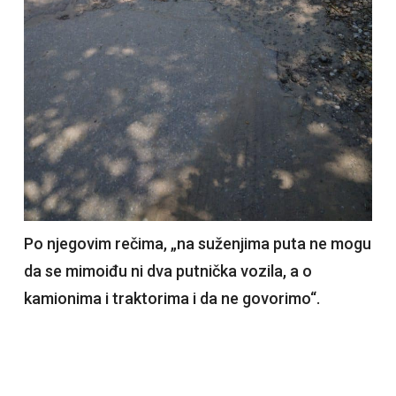
Po njegovim rečima, „na suženjima puta ne mogu
da se mimoiđu ni dva putnička vozila, a o
kamionima i traktorima i da ne govorimo“.