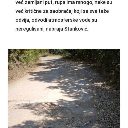
već zemljani put, rupa ima mnogo, neke su
već kritične za saobraćaj koji se sve teže
odvija, odvodi atmosferske vode su
neregulisani, nabraja Stanković.