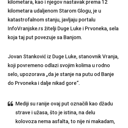
kilometara, kao i njegov nastavak prema 12
kilometara udaljenom Starom Glogu, je u
katastrofalnom stanju, javljaju portalu
InfoVranjske.rs žitelji Duge Luke i Prvoneka, sela
koja taj put povezuje sa Banjom.
Jovan Stanković iz Duge Luke, stanovnik Vranja,
koji povremeno odlazi svojim kolima u rodno
selo, upozorava „da je stanje na putu od Banje
do Prvoneka i dalje nikad gore“.
Mediji su ranije ovaj put označili kao džadu
strave i užasa, što je istina, na delu
kolovoza nema asfalta, to nije ni makadam,