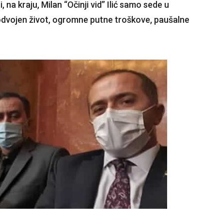
, na kraju, Milan “Očinji vid” Ilić samo sede u
, odvojen život, ogromne putne troškove, paušalne