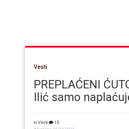
Vesti
PREPLAĆENI ĆUTOL
Ilić samo naplaćuj
in
Vesti
15