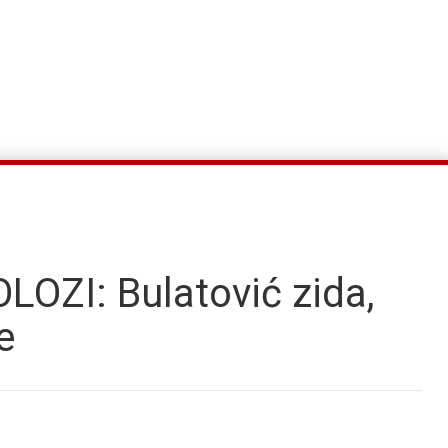
OZI: Bulatović zida,
e