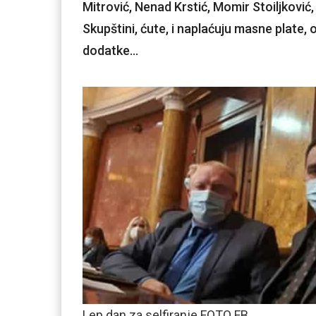
Mitrović, Nenad Krstić, Momir Stoiljković, i
Skupštini, ćute, i naplaćuju masne plate
dodatke…
Lep dan za selfiranje FOTO FB