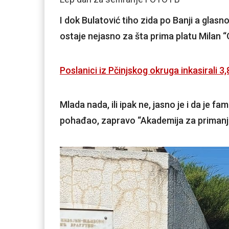
I dok Bulatović tiho zida po Banji a glas
ostaje nejasno za šta prima platu Milan “Oč
Poslanici iz Pčinjskog okruga inkasirali 3,
Mlada nada, ili ipak ne, jasno je i da je f
pohađao, zapravo “Akademija za primanje