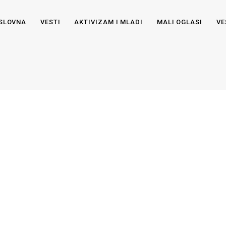
SLOVNA
VESTI
AKTIVIZAM I MLADI
MALI OGLASI
VE