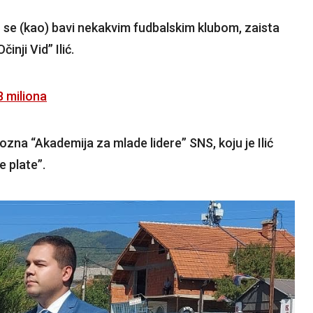
no se (kao) bavi nekakvim fudbalskim klubom, zaista
inji Vid” Ilić.
8 miliona
amozna “Akademija za mlade lidere” SNS, koju je Ilić
 plate”.