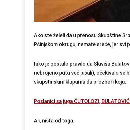
Ako ste želeli da u prenosu Skupštine Srbi
Pčinjskom okrugu, nemate sreće, jer svi 
Iako je postalo pravilo da Slaviša Bulato
nebrojeno puta već pisali), očekivalo se 
skupštinskim klupama da prozbori koju.
Poslanici sa juga ĆUTOLOZI, BULATOVIĆ 
Ali, ništa od toga.