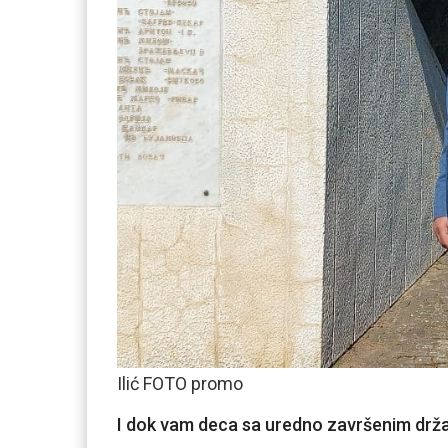
Ilić FOTO promo
I dok vam deca sa uredno završenim drža