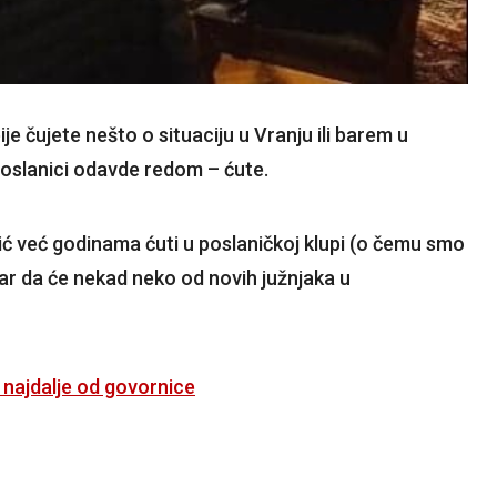
je čujete nešto o situaciju u Vranju ili barem u
poslanici odavde redom – ćute.
vić već godinama ćuti u poslaničkoj klupi (o čemu smo
bar da će nekad neko od novih južnjaka u
najdalje od govornice