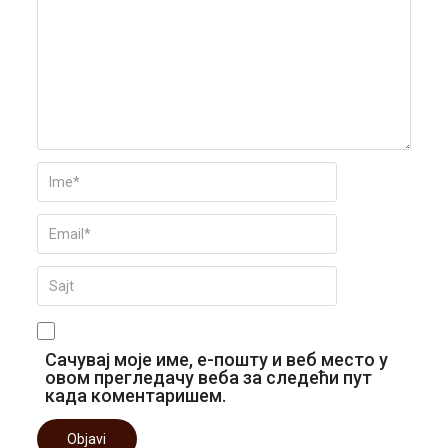
Сачувај моје име, е-пошту и веб место у
овом прегледачу веба за следећи пут
када коментаришем.