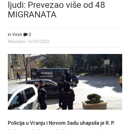
ljudi: Prevezao više od 48
MIGRANATA
in
Vesti
0
Ažurirano
16/03/2022
Policija u Vranju i Novom Sadu uhapsila je R. P.