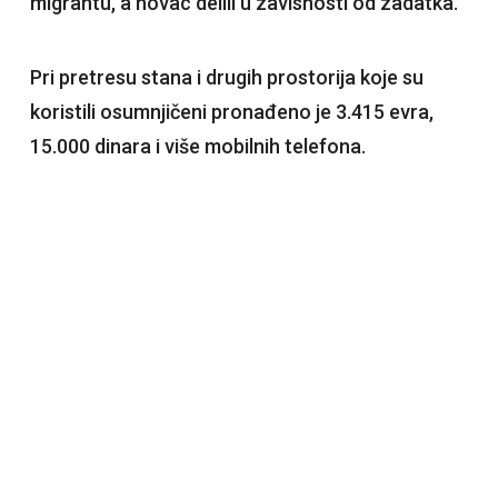
migrantu, a novac delili u zavisnosti od zadatka.
Pri pretresu stana i drugih prostorija koje su
koristili osumnjičeni pronađeno je 3.415 evra,
15.000 dinara i više mobilnih telefona.