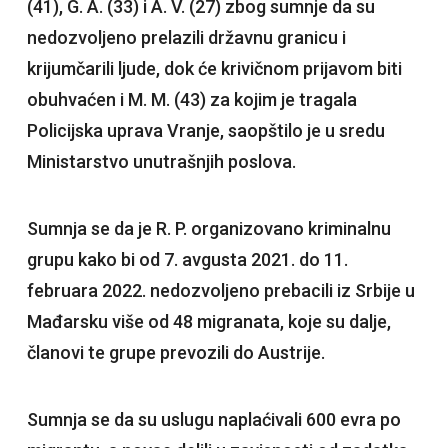
(41), G. A. (33) i A. V. (27) zbog sumnje da su
nedozvoljeno prelazili državnu granicu i
krijumčarili ljude, dok će krivičnom prijavom biti
obuhvaćen i M. M. (43) za kojim je tragala
Policijska uprava Vranje, saopštilo je u sredu
Ministarstvo unutrašnjih poslova.
Sumnja se da je R. P. organizovano kriminalnu
grupu kako bi od 7. avgusta 2021. do 11.
februara 2022. nedozvoljeno prebacili iz Srbije u
Mađarsku više od 48 migranata, koje su dalje,
članovi te grupe prevozili do Austrije.
Sumnja se da su uslugu naplaćivali 600 evra po