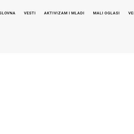
SLOVNA
VESTI
AKTIVIZAM I MLADI
MALI OGLASI
VE