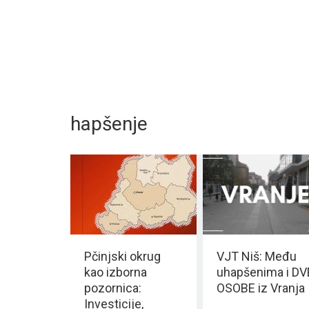
hapšenje
Pčinjski okrug
VJT Niš: Među
kao izborna
uhapšenima i DV
pozornica:
OSOBE iz Vranja
Investicije,