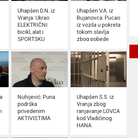
Uhapšen D.N. iz
Uhapšen V.A. iz
Vranja: Ukrao
Bujanovca: Pucao
ELEKTRIČNI
iz vozila u pokreta
bicikl, alat i
tokom slavlja
SPORTSKU
zbog pobede
OPREMU
Albanije
a
Nuhijević: Puna
Uhapšen S.S. iz
podrška
Vranja zbog
m
privedenim
ranjavanje LOVCA
AKTIVISTIMA
kod Vladičinog
HANA