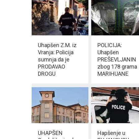
Vranju?
Uhapšen Z.M. iz
POLICIJA:
Vranja: Policija
Uhapšen
sumnja da je
PREŠEVLJANIN
PRODAVAO
zbog 178 grama
DROGU
MARIHUANE
UHAPŠEN
Hapšenje u