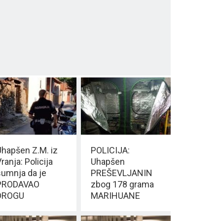
Uhapšen Z.M. iz
POLICIJA:
ranja: Policija
Uhapšen
sumnja da je
PREŠEVLJANIN
PRODAVAO
zbog 178 grama
DROGU
MARIHUANE