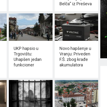
Belča“ iz Preševa
UKP hapsio u
Novo hapšenje u
Trgovištu:
Vranju: Priveden
Uhapšen jedan
F.Š. zbog krađe
funkcioner
akumulatora