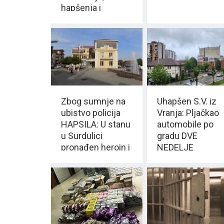
hapšenja i
kontrola medija
Zbog sumnje na
Uhapšen S.V. iz
ubistvo policija
Vranja: Pljačkao
HAPSILA: U stanu
automobile po
u Surdulici
gradu DVE
pronađen heroin i
NEDELJE
vagica