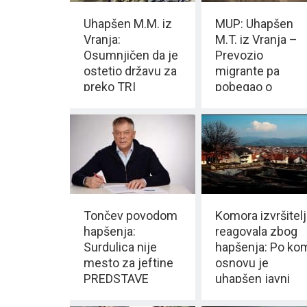
Uhapšen M.M. iz
MUP: Uhapšen
Vranja:
M.T. iz Vranja –
Osumnjičen da je
Prevozio
ostetio državu za
migrante pa
preko TRI
pobegao o
MILIONA
POLICIJE
Tončev povodom
Komora izvršitelj
hapšenja:
reagovala zbog
Surdulica nije
hapšenja: Po ko
mesto za jeftine
osnovu je
PREDSTAVE
uhapšen javni
izvršitelj u