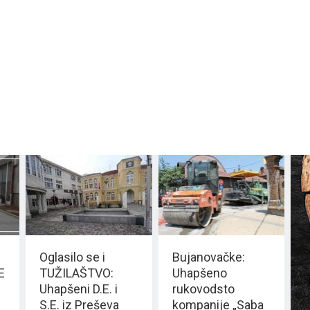
Oglasilo se i
Bujanovačke:
E
TUŽILAŠTVO:
Uhapšeno
Uhapšeni D.E. i
rukovodsto
S.E. iz Preševa
kompanije „Saba