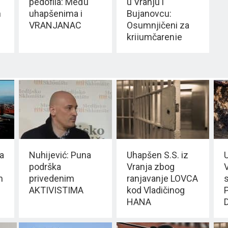
pedofila: Među
u Vranju i
n
uhapšenima i
Bujanovcu:
VRANJANAC
Osumnjičeni za
krijumčarenje
više od stotine
migranata
a
Nuhijević: Puna
Uhapšen S.S. iz
podrška
Vranja zbog
V
m
privedenim
ranjavanje LOVCA
AKTIVISTIMA
kod Vladičinog
HANA