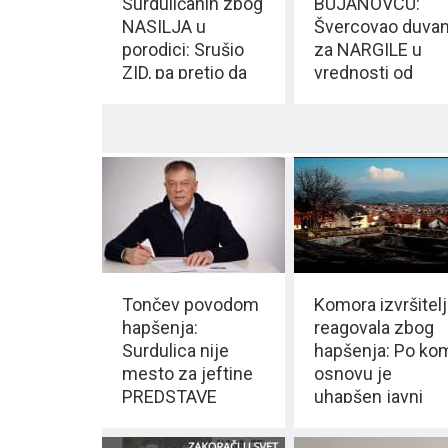
Surduličanin zbog
BUJANOVCU:
NASILJA u
Švercovao duva
porodici: Srušio
za NARGILE u
ZID, pa pretio da
vrednosti od
će ZAPALITI
20.000 EUR
KUĆU
Tončev povodom
Komora izvršitelj
hapšenja:
reagovala zbog
Surdulica nije
hapšenja: Po ko
mesto za jeftine
osnovu je
PREDSTAVE
uhapšen javni
izvršitelj u
Vranju?