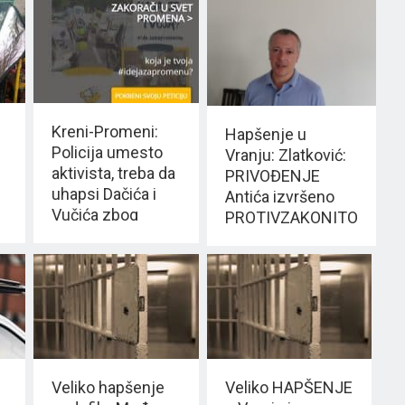
Kreni-Promeni:
Hapšenje u
Policija umesto
Vranju: Zlatković:
aktivista, treba da
PRIVOĐENJE
uhapsi Dačića i
Antića izvršeno
Vučića zbog
PROTIVZAKONITO
kršenja ustavnog
poretka
Veliko hapšenje
Veliko HAPŠENJE