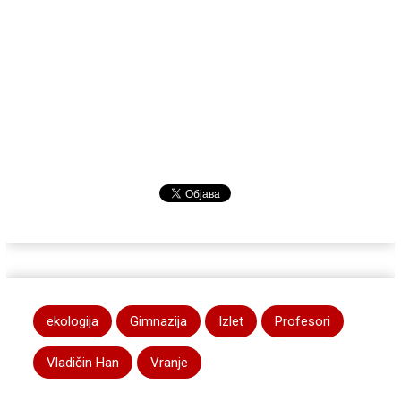
ekologija
Gimnazija
Izlet
Profesori
Vladičin Han
Vranje