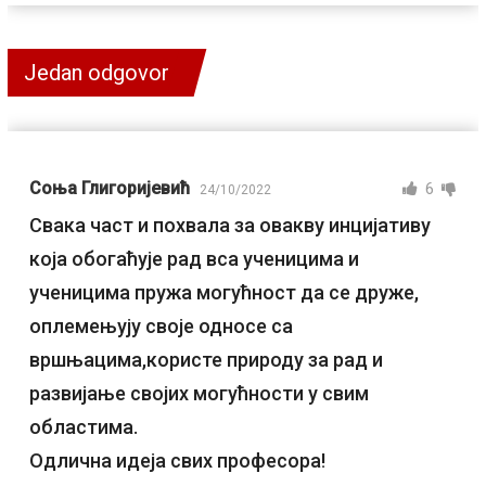
Jedan odgovor
Соња Глигоријевић
6
24/10/2022
Свака част и похвала за овакву инцијативу
која обогаћује рад вса ученицима и
ученицима пружа могућност да се друже,
оплемењују своје односе са
вршњацима,користе природу за рад и
развијање својих могућности у свим
областима.
Одлична идеја свих професора!