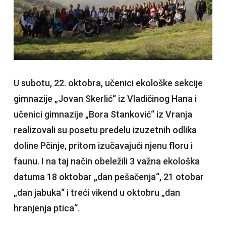
U subotu, 22. oktobra, učenici ekološke sekcije
gimnazije „Jovan Skerlić“ iz Vladičinog Hana i
učenici gimnazije „Bora Stanković“ iz Vranja
realizovali su posetu predelu izuzetnih odlika
doline Pčinje, pritom izučavajući njenu floru i
faunu. I na taj način obeležili 3 važna ekološka
datuma 18 oktobar „dan pešačenja“, 21 otobar
„dan jabuka“ i treći vikend u oktobru „dan
hranjenja ptica“.