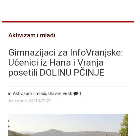
Aktivizam i mladi
Gimnazijaci za InfoVranjske:
Učenici iz Hana i Vranja
posetili DOLINU PČINJE
in
Aktivizam i mladi
,
Glavne vesti
1
Ažurirano
24/10/2022