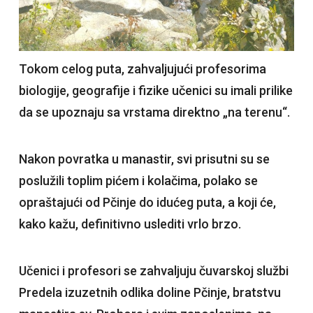
Tokom celog puta, zahvaljujući profesorima
biologije, geografije i fizike učenici su imali prilike
da se upoznaju sa vrstama direktno „na terenu“.
Nakon povratka u manastir, svi prisutni su se
poslužili toplim pićem i kolačima, polako se
opraštajući od Pčinje do idućeg puta, a koji će,
kako kažu, definitivno uslediti vrlo brzo.
Učenici i profesori se zahvaljuju čuvarskoj službi
Predela izuzetnih odlika doline Pčinje, bratstvu