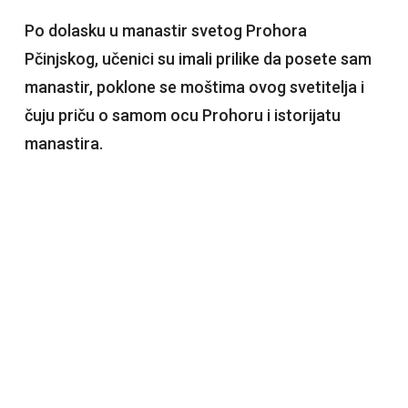
Po dolasku u manastir svetog Prohora
Pčinjskog, učenici su imali prilike da posete sam
manastir, poklone se moštima ovog svetitelja i
čuju priču o samom ocu Prohoru i istorijatu
manastira.