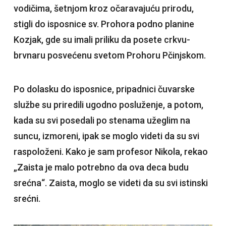
vodičima, šetnjom kroz očaravajuću prirodu,
stigli do isposnice sv. Prohora podno planine
Kozjak, gde su imali priliku da posete crkvu-
brvnaru posvećenu svetom Prohoru Pčinjskom.
Po dolasku do isposnice, pripadnici čuvarske
službe su priredili ugodno posluženje, a potom,
kada su svi posedali po stenama užeglim na
suncu, izmoreni, ipak se moglo videti da su svi
raspoloženi. Kako je sam profesor Nikola, rekao
„Zaista je malo potrebno da ova deca budu
srećna“. Zaista, moglo se videti da su svi istinski
srećni.