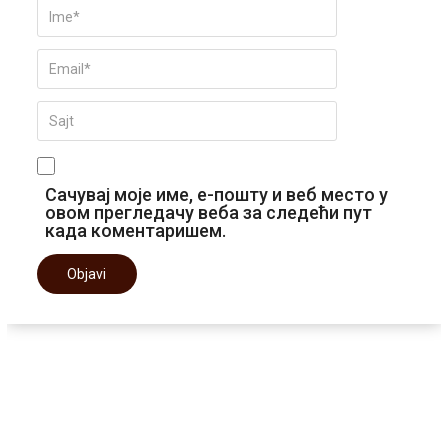
Сачувај моје име, е-пошту и веб место у
овом прегледачу веба за следећи пут
када коментаришем.