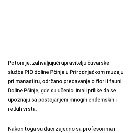
Potom je, zahvaljujući upravitelju čuvarske
službe PIO doline Pčinje u Prirodnjačkom muzeju
pri manastiru, održano predavanje o flori i fauni
Doline Pčinje, gde su učenici imali prilike da se
upoznaju sa postojanjem mnogih endemskih i
retkih vrsta.
Nakon toga su đaci zajedno sa profesorima i