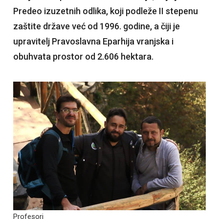
Predeo izuzetnih odlika, koji podleže II stepenu
zaštite države već od 1996. godine, a čiji je
upravitelj Pravoslavna Eparhija vranjska i
obuhvata prostor od 2.606 hektara.
Profesori