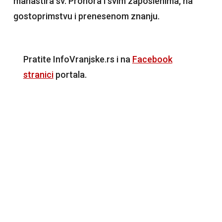
manastira sv. Prohora i svim zaposlenima, na
gostoprimstvu i prenesenom znanju.
Pratite InfoVranjske.rs i na
Facebook
stranici
portala.