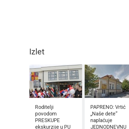
Izlet
Roditelji
PAPRENO: Vrtić
povodom
„Naše dete“
PRESKUPE
naplaćuje
ekskurzije u PU
JEDNODNEVNU