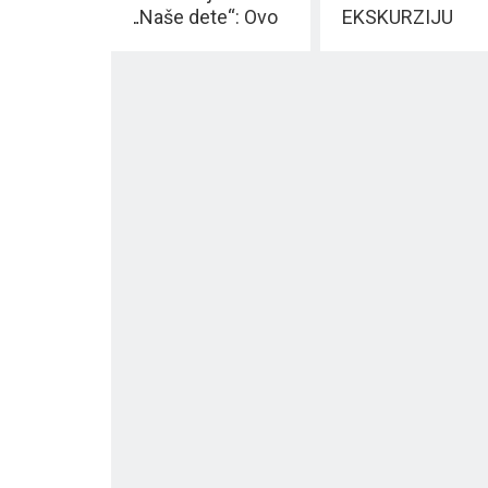
„Naše dete“: Ovo
EKSKURZIJU
je PLJAČKA
2.550,00 dinara