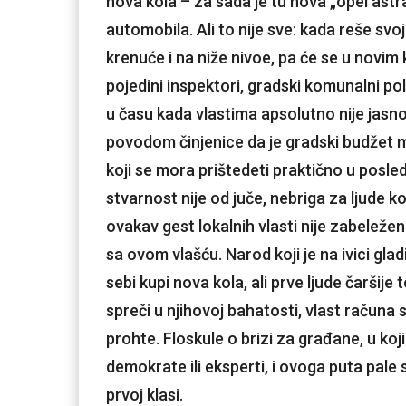
nova kola – za sada je tu nova „opel ast
automobila. Ali to nije sve: kada reše svo
krenuće i na niže nivoe, pa će se u novim k
pojedini inspektori, gradski komunalni pol
u času kada vlastima apsolutno nije jasno
povodom činjenice da je gradski budžet m
koji se mora prištedeti praktično u posle
stvarnost nije od juče, nebriga za ljude k
ovakav gest lokalnih vlasti nije zabeleže
sa ovom vlašću. Narod koji je na ivici gl
sebi kupi nova kola, ali prve ljude čaršije
spreči u njihovoj bahatosti, vlast računa s
prohte. Floskule o brizi za građane, u koji
demokrate ili eksperti, i ovoga puta pal
prvoj klasi.