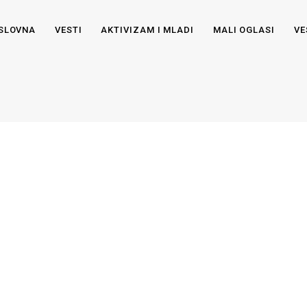
SLOVNA
VESTI
AKTIVIZAM I MLADI
MALI OGLASI
VE