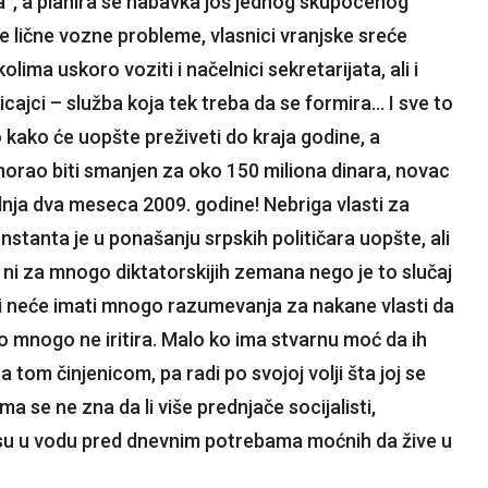
ra“, a planira se nabavka još jednog skupocenog
je lične vozne probleme, vlasnici vranjske sreće
olima uskoro voziti i načelnici sekretarijata, ali i
icajci – služba koja tek treba da se formira… I sve to
 kako će uopšte preživeti do kraja godine, a
orao biti smanjen za oko 150 miliona dinara, novac
dnja dva meseca 2009. godine! Nebriga vlasti za
onstanta je u ponašanju srpskih političara uopšte, ali
n ni za mnogo diktatorskijih zemana nego je to slučaj
adi neće imati mnogo razumevanja za nakane vlasti da
 to mnogo ne iritira. Malo ko ima stvarnu moć da ih
a tom činjenicom, pa radi po svojoj volji šta joj se
ma se ne zna da li više prednjače socijalisti,
e su u vodu pred dnevnim potrebama moćnih da žive u