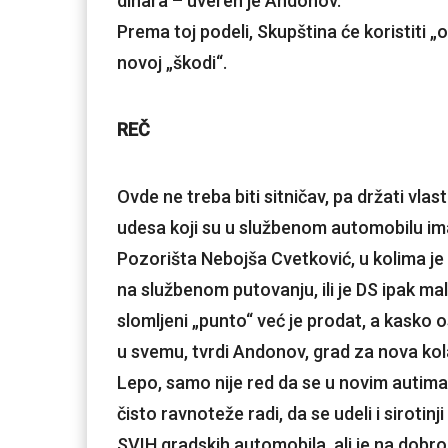
dinara – uveren je Andonov.
Prema toj podeli, Skupština će koristiti „
novoj „škodi“.
REČ
Ovde ne treba biti sitničav, pa držati vl
udesa koji su u službenom automobilu imal
Pozorišta Nebojša Cvetković, u kolima je b
na službenom putovanju, ili je DS ipak ma
slomljeni „punto“ već je prodat, a kasko 
u svemu, tvrdi Andonov, grad za nova kola
Lepo, samo nije red da se u novim autim
čisto ravnoteže radi, da se udeli i sirotin
SVIH gradskih automobila, ali je na dobr