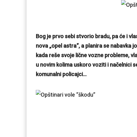
Bog je prvo sebi stvorio bradu, pa će i vla
nova „opel astra“, a planira se nabavka j
kada reše svoje lične vozne probleme, vla
u novim kolima uskoro voziti i načelnici sek
komunalni policajci…