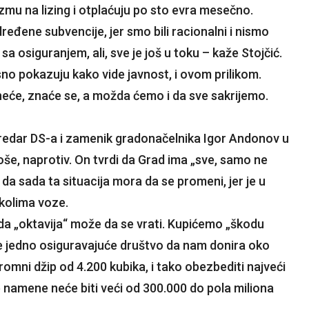
zmu na lizing i otplaćuju po sto evra mesečno.
đene subvencije, jer smo bili racionalni i nismo
 osiguranjem, ali, sve je još u toku – kaže Stojčić.
sno pokazuju kako vide javnost, i ovom prilikom.
 neće, znaće se, a možda ćemo i da sve sakrijemo.
, redar DS-a i zamenik gradonačelnika Igor Andonov u
loše, naprotiv. On tvrdi da Grad ima „sve, samo ne
i da sada ta situacija mora da se promeni, jer je u
 kolima voze.
da „oktavija“ može da se vrati. Kupićemo „škodu
će jedno osiguravajuće društvo da nam donira oko
romni džip od 4.200 kubika, i tako obezbediti najveći
e namene neće biti veći od 300.000 do pola miliona