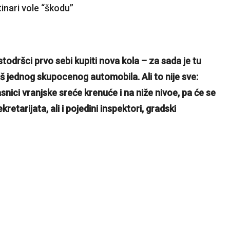
stodršci prvo sebi kupiti nova kola – za sada je tu
oš jednog skupocenog automobila. Ali to nije sve:
snici vranjske sreće krenuće i na niže nivoe, pa će se
retarijata, ali i pojedini inspektori, gradski