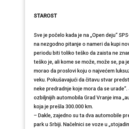
STAROST
Sve je počelo kada je na „Open deju“ SPS
na nezgodno pitanje o nameri da kupi nov
periodu biti toliko teško da zaista ne zn
teško je, ali kome se može, može se, pa j
morao da proslovi koju o najvećem luksuz
veku. Pokušavajući da čitavu stvar predst
neke predradnje koje mora da se urade“. J
ozbiljnijih automobila Grad Vranje ima „au
koja je prešla 300.000 km.
– Dakle, zajedno su ta dva automobile preš
park u Srbiji. Načelnici se voze u „stojad