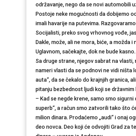
održavanje, nego da se novi automobili u
Postoje neke mogućnosti da dobijemo odre
imali havarije na putevima. Razgovaramo sa
Socijalisti, preko svog vrhovnog vođe, ja
Dakle, može, ali ne mora, biće, a možda i
Uglavnom, sačekajte, dok ne bude kasno.
Sa druge strane, njegov sabrat na vlasti
nameri vlasti da se podnovi ne vidi ništa 
auta“, da se čekalo do krajnjih granica, al
pitanju bezbednost ljudi koji se državnim
– Kad se negde krene, samo smo sigurni 
superb“, a račun smo zatvorili tako što 
milion dinara. Prodaćemo „audi“ i onaj og
deo novca. Deo koji će odvojiti Grad za t