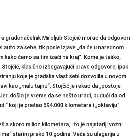
-a gradonačelnik Miroljub Stojčić morao da odgovori
i auto za sebe, tik posle izjave „da će u narednom
am kako ćemo sa tim izaći na kraj“. Kome je teško,
e Stojčić, klasično izbegavajući prave odgovore, ipak
iranju koje je gradska vlast sebi dozvolila u novom
avi kao „malu tajnu“, Stojčić je rekao da „postoje
er, došlo je vreme da se nešto uradi, budući da od
di“ koji je prešao 594.000 kilometara i „oktaviju“
la skoro milion kilometara, i to je najstariji vozni
inima“ starim preko 10 godina. Veća su ulaganja u