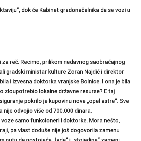
oktaviju“, dok će Kabinet gradonačelnika da se vozi u
asti za reč. Recimo, prilikom nedavnog saobraćajnog
i gradski ministar kulture Zoran Najdić i direktor
ila i izvesna doktorka vranjske Bolnice. I ona je bila
lo zloupotrebio lokalne državne resurse? E taj
osiguranje pokrilo je kupovinu nove „opel astre“. Sve
 nije odvojio više od 700.000 dinara.
a voze samo funkcioneri i doktorke. Mora nešto,
ji raji, pa vlast doduše nije još dogovorila zamenu
om putu da postojeće „lade“ i „stojadine“ zameni