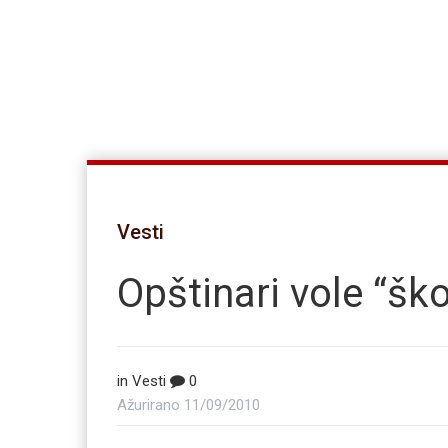
Vesti
Opštinari vole “šk
in
Vesti
0
Ažurirano
11/09/2010