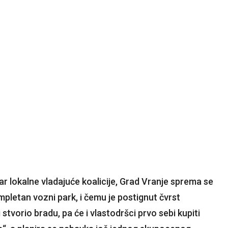
r lokalne vladajuće koalicije, Grad Vranje sprema se
pletan vozni park, i čemu je postignut čvrst
 stvorio bradu, pa će i vlastodršci prvo sebi kupiti