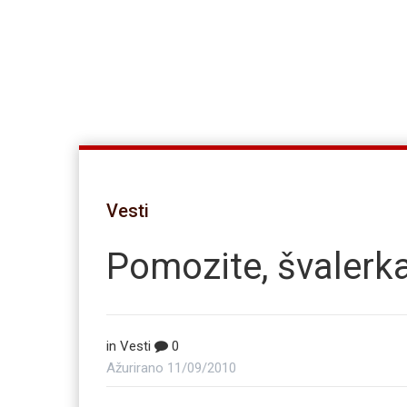
Vesti
Pomozite, švalerk
in
Vesti
0
Ažurirano
11/09/2010