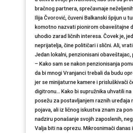
bračnog partnera, sprečavnaje neželjeni
Ilija Čvorović, čuveni Balkanski špijun u 
komotno nazvati pionirom obaveštajne de
uhodio zarad ličnih interesa. Čovek je, j
neprijatelja, čine političari i slični. Ali, vr
Jedan lokalni, penzionisani obaveštajac
– Kako sam se nakon penzionisanja pomal
da bi mnogi Vranjanci trebali da budu opr
jer se minijaturne kamere i prisluškivači če
digitronu… Kako bi supružnika uhvatili na 
posežu za postavljanjem raznih uređaja 
pojava, ali iz ličnog iskustva znam za pon
nadziru ponašanje svojih zaposlenih, negde
Valja biti na oprezu. Mikrosnimači danas