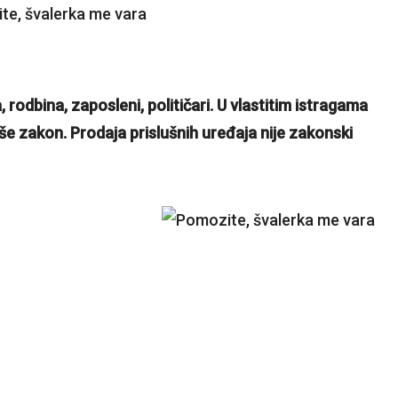
 rodbina, zaposleni, političari. U vlastitim istragama
še zakon. Prodaja prislušnih uređaja nije zakonski