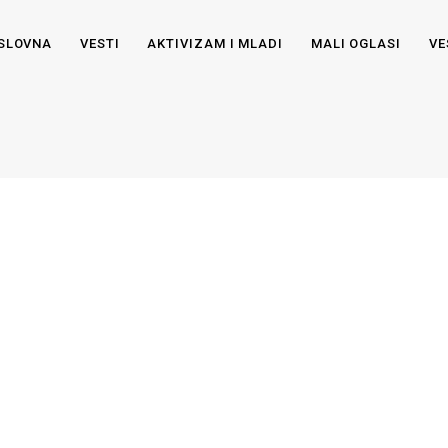
SLOVNA
VESTI
AKTIVIZAM I MLADI
MALI OGLASI
VE