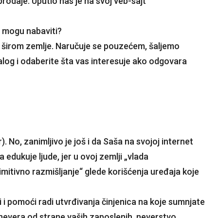
rodaje. Uputio nas je na svoj veb-sajt
to mogu nabaviti?
 širom zemlje. Naručuje se pouzećem, šaljemo
log i odaberite šta vas interesuje ako odgovara
 No, zanimljivo je još i da Saša na svojoj internet
a edukuje ljude, jer u ovoj zemlji „vlada
mitivno razmišljanje“ glede korišćenja uređaja koje
 i pomoći radi utvrđivanja činjenica na koje sumnjate
onevera od strane vaših zaposlenih, neverstvo