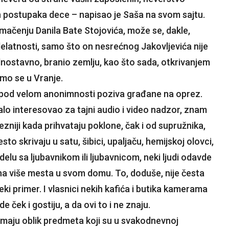
h postupaka dece – napisao je Saša na svom sajtu.
tumačenju Danila Bate Stojovića, može se, dakle,
latnosti, samo što on nesrećnog Jakovljevića nije
ednostavno, branio zemlju, kao što sada, otkrivanjem
atimo se u Vranje.
, pod velom anonimnosti poziva građane na oprez.
o interesovao za tajni audio i video nadzor, znam
ezniji kada prihvataju poklone, čak i od supružnika,
sto skrivaju u satu, šibici, upaljaču, hemijskoj olovci,
delu sa ljubavnikom ili ljubavnicom, neki ljudi odavde
na više mesta u svom domu. To, doduše, nije česta
eki primer. I vlasnici nekih kafića i butika kamerama
 ček i gostiju, a da ovi to i ne znaju.
 imaju oblik predmeta koji su u svakodnevnoj