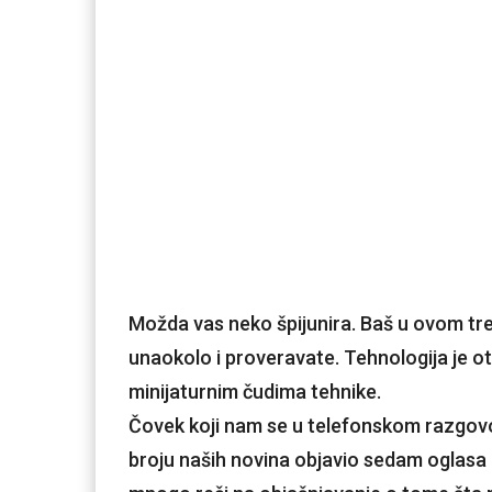
Možda vas neko špijunira. Baš u ovom tre
unaokolo i proveravate. Tehnologija je oti
minijaturnim čudima tehnike.
Čovek koji nam se u telefonskom razgovo
broju naših novina objavio sedam oglasa z