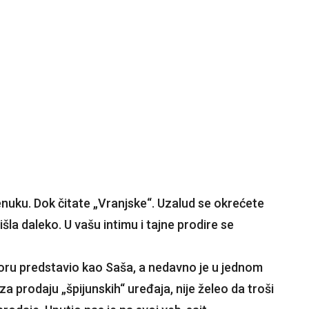
nuku. Dok čitate „Vranjske“. Uzalud se okrećete
šla daleko. U vašu intimu i tajne prodire se
ru predstavio kao Saša, a nedavno je u jednom
a prodaju „špijunskih“ uređaja, nije želeo da troši