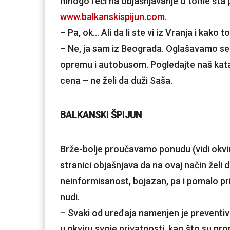
mnogo reči na objašnjavanje o tome šta p
www.balkanskispijun.com
.
– Pa, ok… Ali da li ste vi iz Vranja i kako 
– Ne, ja sam iz Beograda. Oglašavamo se
opremu i autobusom. Pogledajte naš kata
cena – ne želi da duži Saša.
BALKANSKI ŠPIJUN
Brže-bolje proučavamo ponudu (vidi okvir).
stranici objašnjava da na ovaj način želi d
neinformisanost, bojazan, pa i pomalo pri
nudi.
– Svaki od uređaja namenjen je preventivi
u okviru svoje privatnosti, kao što su pr