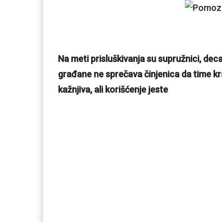
Na meti prisluškivanja su supružnici, deca,
građane ne sprečava činjenica da time kr
kažnjiva, ali korišćenje jeste