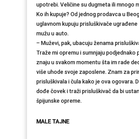
upotrebi. Veličine su dugmeta ili mnogo 
Ko ih kupuje? Od jednog prodavca u Beogr
uglavnom kupuju prisluškivače ugrađene u 
mužu u auto.
– Muževi, pak, ubacuju ženama prisluškiva
Traže mi opremu i sumnjaju podjednako pr
znaju u svakom momentu šta im rade deca, k
više uhode svoje zaposlene. Znam za pri
prisluškivala i čula kako je ova ogovara. 
dođe čovek i traži prisluškivač da bi usta
špijunske opreme.
MALE TAJNE