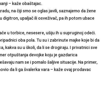
manji – kaže obaštajac.
adu, na čiji smo se oglas javili, saznajemo da žene
digitron, upaljač ili osveživač, pa ih potom ubace
če u torbice, nesesere, ušiju ih u supruginoj odeći.
ipadnici oba pola. Tu su i zabrinute majke koje bi da
akva su u školi, da li se drogiraju. I privatnici sve
mer otpuštanja devojke koju je gazdarica
Dešavaju nam se i pomalo šaljive situacije. Na primer,
novio da li ga švalerka vara – kaže ovaj prodavac