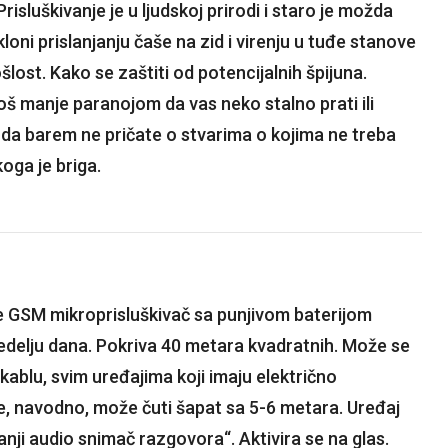
risluškivanje je u ljudskoj prirodi i staro je možda
skloni prislanjanju čaše na zid i virenju u tuđe stanove
ošlost. Kako se zaštiti od potencijalnih špijuna.
š manje paranojom da vas neko stalno prati ili
li da barem ne pričate o stvarima o kojima ne treba
koga je briga.
e GSM mikroprisluškivač sa punjivom baterijom
edelju dana. Pokriva 40 metara kvadratnih. Može se
kablu, svim uređajima koji imaju električno
 se, navodno, može čuti šapat sa 5-6 metara. Uređaj
anji audio snimač razgovora“. Aktivira se na glas.