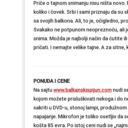
Priče o tajnom snimanju nisu ništa novo. P
koliko i čovek. Srbi i sami priznaju da su 
sa svojih balkona. Ali, to je, očigledno, pr
Svakako ne potpunom neopreznoću, ali jo
snima. Možda je najbolji način da ćutite i
pričati. I nemajte velike tajne. A za sitne, 
PONUDA I CENE
Na sajtu
www.balkanskispijun.com
nudi s
kojom možete prisluškivati nekoga i do n
sakriti u DVD-u, stonoj lampi, produžnom 
napajanje. Mikrofon je toliko osetljiv da
košta 85 evra. Po istoj ceni nudi se „najm