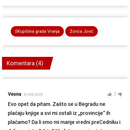
SKupština grada Vranja
Zorica Jović
Komentara (4)
Vesna
7
01/09/2025
Evo opet da pitam. Zašto se u Begradu ne
plaćaju knjige a svi mi ostali iz „provincije“ ih
plaćamo? Da li smo mi manje vredni preCedniku i