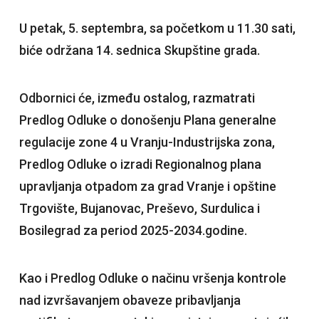
U petak, 5. septembra, sa početkom u 11.30 sati,
biće održana 14. sednica Skupštine grada.
Odbornici će, između ostalog, razmatrati
Predlog Odluke o donošenju Plana generalne
regulacije zone 4 u Vranju-Industrijska zona,
Predlog Odluke o izradi Regionalnog plana
upravljanja otpadom za grad Vranje i opštine
Trgovište, Bujanovac, Preševo, Surdulica i
Bosilegrad za period 2025-2034.godine.
Kao i Predlog Odluke o načinu vršenja kontrole
nad izvršavanjem obaveze pribavljanja