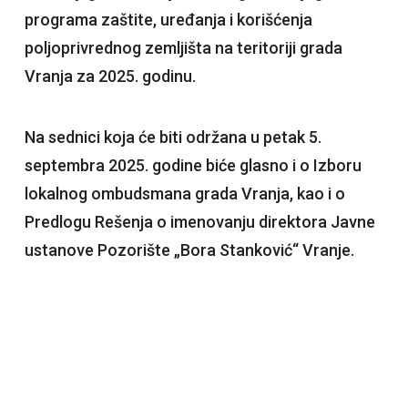
programa zaštite, uređanja i korišćenja
poljoprivrednog zemljišta na teritoriji grada
Vranja za 2025. godinu.
Na sednici koja će biti održana u petak 5.
septembra 2025. godine biće glasno i o Izboru
lokalnog ombudsmana grada Vranja, kao i o
Predlogu Rešenja o imenovanju direktora Javne
ustanove Pozorište „Bora Stanković“ Vranje.