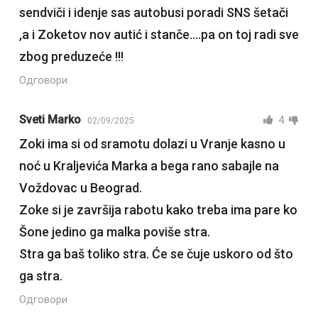
sendviči i idenje sas autobusi poradi SNS šetači
,a i Zoketov nov autić i stanče….pa on toj radi sve
zbog preduzeće !!!
Одговори
Sveti Marko
4
02/09/2025
Zoki ima si od sramotu dolazi u Vranje kasno u
noć u Kraljevića Marka a bega rano sabajle na
Voždovac u Beograd.
Zoke si je završija rabotu kako treba ima pare ko
Šone jedino ga malka poviše stra.
Stra ga baš toliko stra. Će se čuje uskoro od što
ga stra.
Одговори