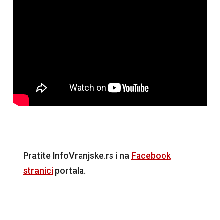
Pratite InfoVranjske.rs i na
Facebook
stranici
portala.