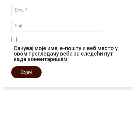
Сачувај моје име, е-пошту и веб место у
овом прегледачу веба за следећи пут
када коментаришем.