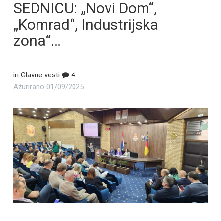
SEDNICU: „Novi Dom“,
„Komrad“, Industrijska
zona“…
in
Glavne vesti
4
Ažurirano
01/09/2025