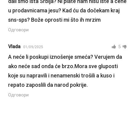
dali smo ista Srbija? Ni plate nam nisu iste a cene
u prodavnicama jesu? Kad ću da dočekam kraj
sns-sps? Bože oprosti mi što ih mrzim
Одговори
Vlada
5
01/09/2025
A neće li poskupi iznošenje smeća? Verujem da
ako neće sad onda će brzo.Mora sve gluposti
koje su napravili i nenamenski trošili a kuso i
repato zaposlili da narod pokrije.
Одговори