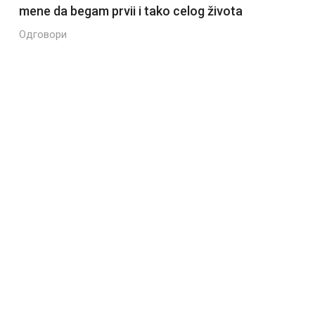
mene da begam prvii i tako celog života
Одговори