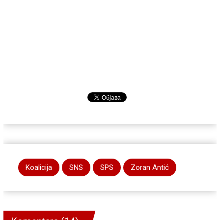
Koalicija
SNS
SPS
Zoran Antić