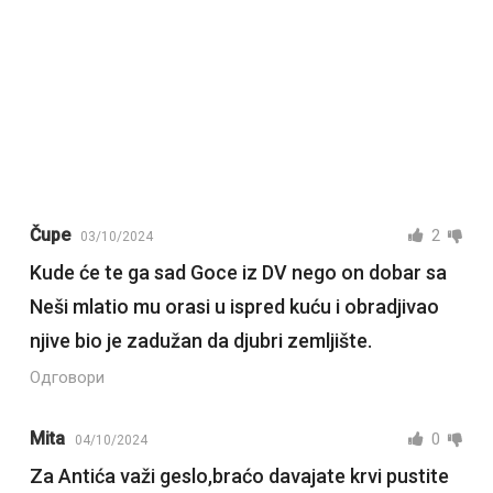
Čupe
2
03/10/2024
Kude će te ga sad Goce iz DV nego on dobar sa
Neši mlatio mu orasi u ispred kuću i obradjivao
njive bio je zadužan da djubri zemljište.
Одговори
Mita
0
04/10/2024
Za Antića važi geslo,braćo davajate krvi pustite