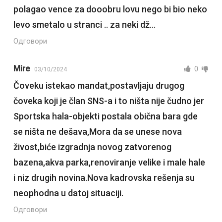
polagao vence za dooobru lovu nego bi bio neko
levo smetalo u stranci .. za neki dž…
Одговори
Mire
0
03/10/2024
Čoveku istekao mandat,postavljaju drugog
čoveka koji je član SNS-a i to ništa nije čudno jer
Sportska hala-objekti postala obična bara gde
se ništa ne dešava,Mora da se unese nova
živost,biće izgradnja novog zatvorenog
bazena,akva parka,renoviranje velike i male hale
i niz drugih novina.Nova kadrovska rešenja su
neophodna u datoj situaciji.
Одговори