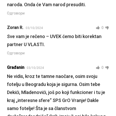
naroda. Onda će Vam narod presuditi.
Одговори
Zoran R.
0
03/10/2024
Sve vam je rečeno – UVEK ćemo biti korektan
partner U VLASTI.
Одговори
Građanin
0
03/10/2024
Ne vidis, kroz te tamne naočare, osim svoju
fotelju u Beogradu koja je sigurna. Osim tebe
Dekići, Mladenovići, još po koji funkcioner i tu je
kraj „interesne sfere“ SPS GrO Vranje! Dakle
samo fotelje! Šta je sa članstvom