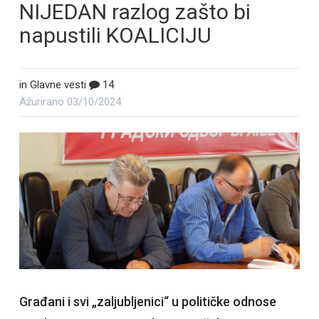
NIJEDAN razlog zašto bi
napustili KOALICIJU
in
Glavne vesti
14
Ažurirano
03/10/2024
Građani i svi „zaljubljenici“ u političke odnose