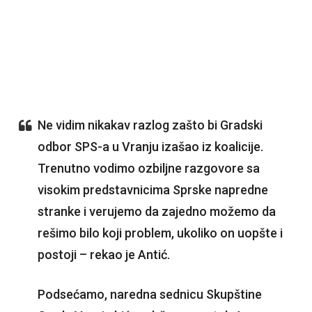
Ne vidim nikakav razlog zašto bi Gradski
odbor SPS-a u Vranju izašao iz koalicije.
Trenutno vodimo ozbiljne razgovore sa
visokim predstavnicima Sprske napredne
stranke i verujemo da zajedno možemo da
rešimo bilo koji problem, ukoliko on uopšte i
postoji – rekao je Antić.
Podsećamo, naredna sednicu Skupštine