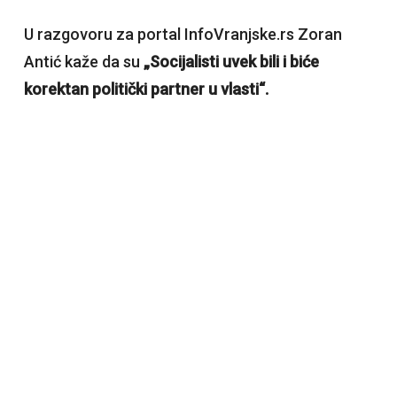
U razgovoru za portal InfoVranjske.rs Zoran
Antić kaže da su
„Socijalisti uvek bili i biće
korektan politički partner u vlasti“.