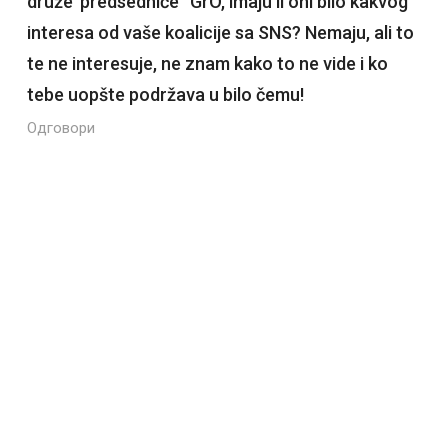
druže“predsedniče“ GrO, imaju li oni bilo kakvog
interesa od vaše koalicije sa SNS? Nemaju, ali to
te ne interesuje, ne znam kako to ne vide i ko
tebe uopšte podržava u bilo čemu!
Одговори