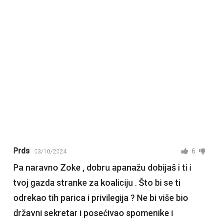
Prds
6
03/10/2024
Pa naravno Zoke , dobru apanažu dobijaš i ti i
tvoj gazda stranke za koaliciju . Što bi se ti
odrekao tih parica i privilegija ? Ne bi više bio
državni sekretar i posećivao spomenike i