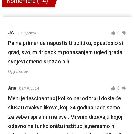
Komentara (14)
JA
0
03/10/2024
Pa na primer da napustis ti politiku, opustosio si
grad, svojim dripackim ponasanjem ugled grada
svojevremeno srozao.pih
Одговори
Ana
0
03/10/2024
Meni je fascinantnoj koliko narod trpi,i dokle će
slušati ovakve likove, koji 34 godina rade samo
za sebe i spremni na sve . Mi smo država,u kojoj
odavno ne funkcionišu institucije,nemamo ni