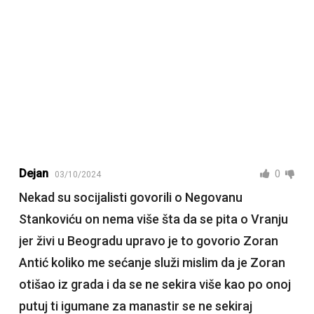
Dejan
0
03/10/2024
Nekad su socijalisti govorili o Negovanu
Stankoviću on nema više šta da se pita o Vranju
jer živi u Beogradu upravo je to govorio Zoran
Antić koliko me sećanje služi mislim da je Zoran
otišao iz grada i da se ne sekira više kao po onoj
putuj ti igumane za manastir se ne sekiraj