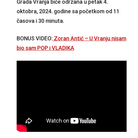
Grada Vranja biće održana u petak 4.
oktobra, 2024. godine sa početkom od 11
časova i 30 minuta.
BONUS VIDEO:
Zoran Antić – U Vranju nisam
bio sam POP i VLADIKA