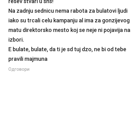
resev stvari u sns!
Na zadnju sednicu nema rabota za bulatovi ljudi
iako su trcali celu kampanju al ima za gonzijevog
matu direktorsko mesto koj se neje ni pojavija na
izbori.
E bulate, bulate, da ti je sd tuj dzo, ne bi od tebe
pravili majmuna
Одговори