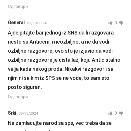
Одговори
General
0
03/10/2024
Ajde pitajte bar jednog iz SNS da li razgovara
nesto sa Anticem, i neozbiljno, a ne da vodi
ozbiljne razgovore, ovo sto je izjavio da vodi
ozbiljne razgovore je cista laž, koju Antic stalno
valja kada nekog proda. Nikakvi razgovor i sa
njim ni sa kim iz SPS se ne vode, to sam sto
posto siguran.
Одговори
Srki
0
03/10/2024
Ne zamlacujte narod sa sps, vec treba da se