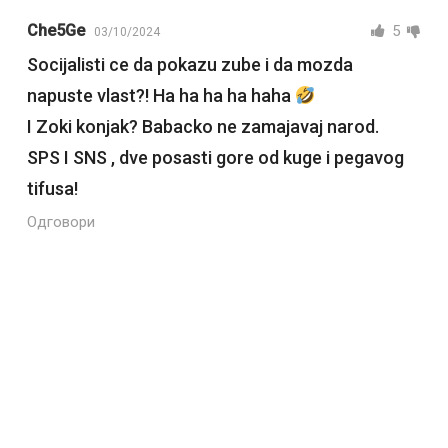
Che5Ge
5
03/10/2024
Socijalisti ce da pokazu zube i da mozda
napuste vlast?! Ha ha ha ha haha
I Zoki konjak? Babacko ne zamajavaj narod.
SPS I SNS , dve posasti gore od kuge i pegavog
tifusa!
Одговори