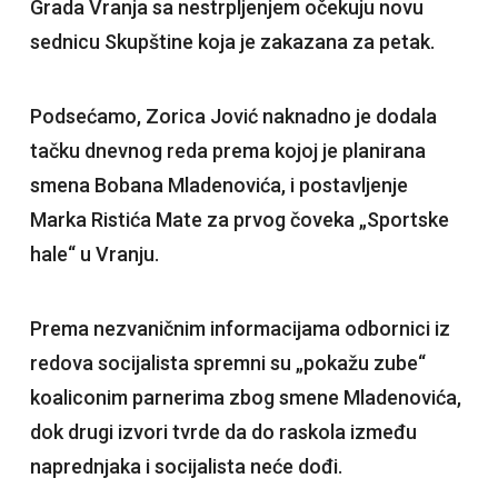
Grada Vranja sa nestrpljenjem očekuju novu
sednicu Skupštine koja je zakazana za petak.
Podsećamo, Zorica Jović naknadno je dodala
tačku dnevnog reda prema kojoj je planirana
smena Bobana Mladenovića, i postavljenje
Marka Ristića Mate za prvog čoveka „Sportske
hale“ u Vranju.
Prema nezvaničnim informacijama odbornici iz
redova socijalista spremni su „pokažu zube“
koaliconim parnerima zbog smene Mladenovića,
dok drugi izvori tvrde da do raskola između
naprednjaka i socijalista neće dođi.