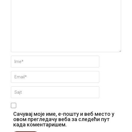
Сачувај моје име, е-пошту и веб место у
овом прегледачу веба за следећи пут
када коментаришем.