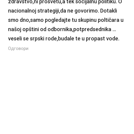
zdravstvo,ni prosvetu,a tek socijalnu politiku. O
nacionalnoj strategiji,da ne govorimo. Dotakli
smo dno,samo pogledajte tu skupinu poltičara u
našoj opštini od odbornika,potpredsednika …
veseli se srpski rode,budale te u propast vode.
Одговори