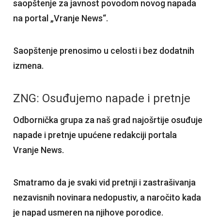
saopštenje za javnost povodom novog napada
na portal „Vranje News“.
Saopštenje prenosimo u celosti i bez dodatnih
izmena.
ZNG: Osuđujemo napade i pretnje
Odbornička grupa za naš grad najošrtije osuđuje
napade i pretnje upućene redakciji portala
Vranje News.
Smatramo da je svaki vid pretnji i zastrašivanja
nezavisnih novinara nedopustiv, a naročito kada
je napad usmeren na njihove porodice.