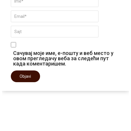
Сачувај моје име, е-пошту и веб место у
овом прегледачу веба за следећи пут
када коментаришем.