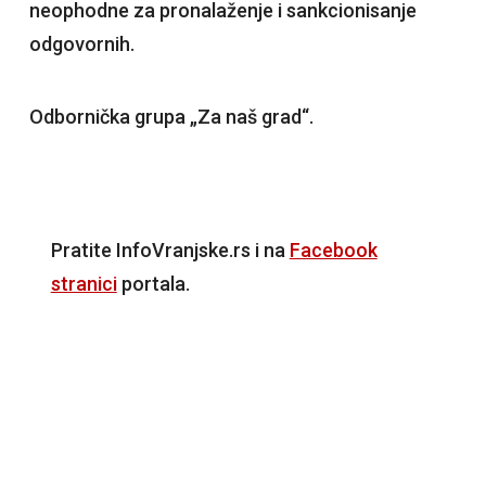
neophodne za pronalaženje i sankcionisanje
odgovornih.
Odbornička grupa „Za naš grad“.
Pratite InfoVranjske.rs i na
Facebook
stranici
portala.