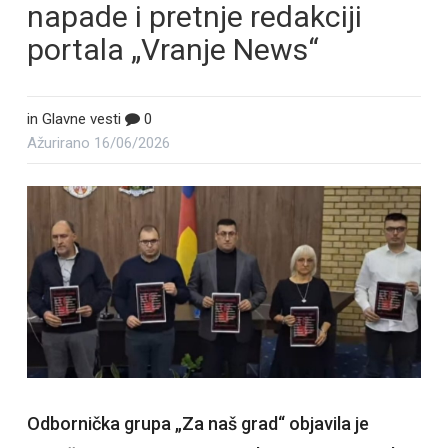
napade i pretnje redakciji
portala „Vranje News“
in
Glavne vesti
0
Ažurirano
16/06/2026
Odbornička grupa „Za naš grad“ objavila je