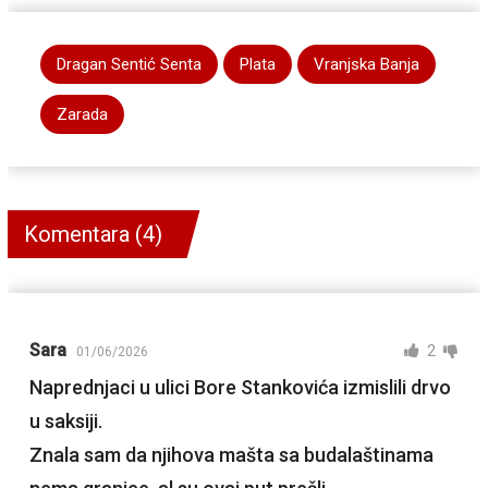
Dragan Sentić Senta
Plata
Vranjska Banja
Zarada
Komentara (4)
Sara
2
01/06/2026
Naprednjaci u ulici Bore Stankovića izmislili drvo
u saksiji.
Znala sam da njihova mašta sa budalaštinama