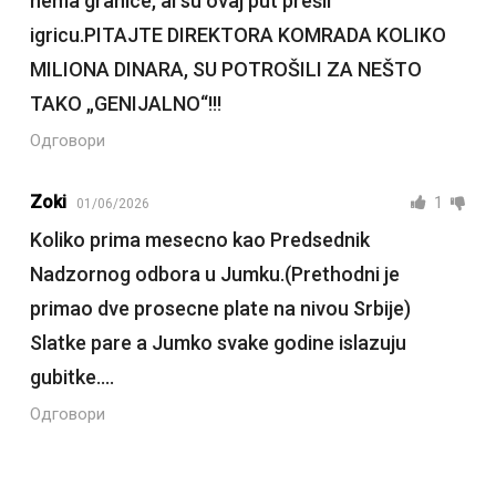
nema granice, al su ovaj put prešli
igricu.PITAJTE DIREKTORA KOMRADA KOLIKO
MILIONA DINARA, SU POTROŠILI ZA NEŠTO
TAKO „GENIJALNO“!!!
Одговори
Zoki
1
01/06/2026
Koliko prima mesecno kao Predsednik
Nadzornog odbora u Jumku.(Prethodni je
primao dve prosecne plate na nivou Srbije)
Slatke pare a Jumko svake godine islazuju
gubitke….
Одговори