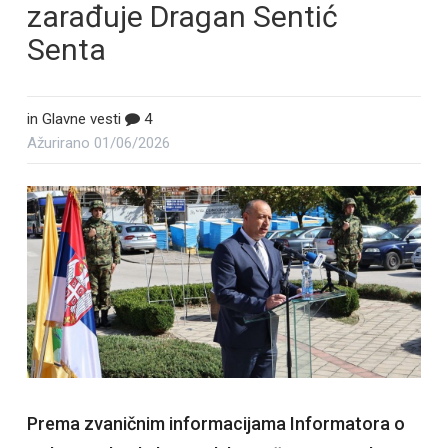
zarađuje Dragan Sentić
Senta
in
Glavne vesti
4
Ažurirano
01/06/2026
Prema zvaničnim informacijama Informatora o