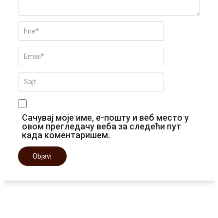
Сачувај моје име, е-пошту и веб место у
овом прегледачу веба за следећи пут
када коментаришем.