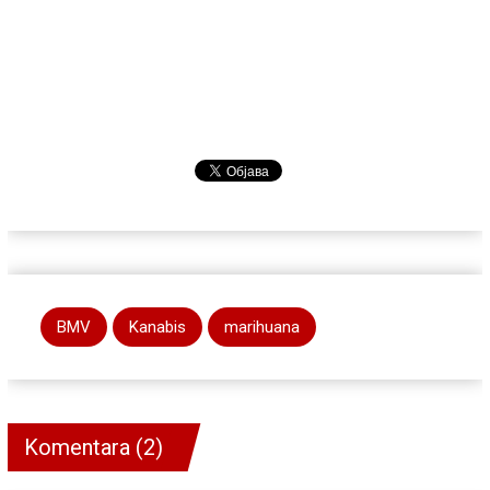
BMV
Kanabis
marihuana
Komentara (2)