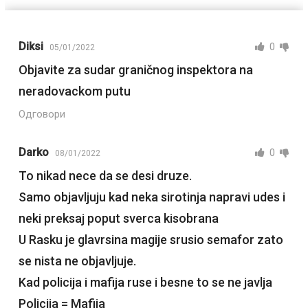
Diksi
0
05/01/2022
Objavite za sudar graničnog inspektora na
neradovackom putu
Одговори
Darko
0
08/01/2022
To nikad nece da se desi druze.
Samo objavljuju kad neka sirotinja napravi udes i
neki preksaj poput sverca kisobrana
U Rasku je glavrsina magije srusio semafor zato
se nista ne objavljuje.
Kad policija i mafija ruse i besne to se ne javlja
Policija = Mafija