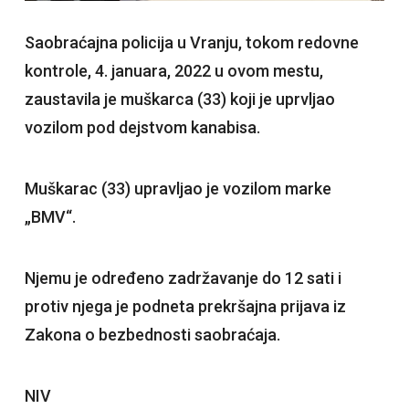
Saobraćajna policija u Vranju, tokom redovne
kontrole, 4. januara, 2022 u ovom mestu,
zaustavila je muškarca (33) koji je uprvljao
vozilom pod dejstvom kanabisa.
Muškarac (33) upravljao je vozilom marke
„BMV“.
Njemu je određeno zadržavanje do 12 sati i
protiv njega je podneta prekršajna prijava iz
Zakona o bezbednosti saobraćaja.
NIV