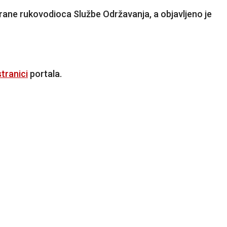
rane rukovodioca Službe Održavanja, a objavljeno je
tranici
portala.