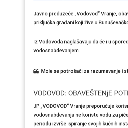
Javno preduzeće „Vodovod“ Vranje, obav
priključka građani koji žive u Bunuševačko
Iz Vodovoda naglašavaju da će i u spore
vodosnabdevanjem.
Mole se potrošači za razumevanje i st
VODOVOD: OBAVEŠTENjE PO
JP „VODOVOD“ Vranje preporučuje korisni
vodosnabdevanja ne koriste vodu za piće 
periodu izvrše ispiranje svojih kućnih inst