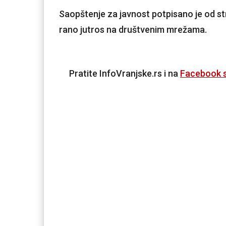
Saopštenje za javnost potpisano je od st
rano jutros na društvenim mrežama.
Pratite InfoVranjske.rs i na
Facebook s