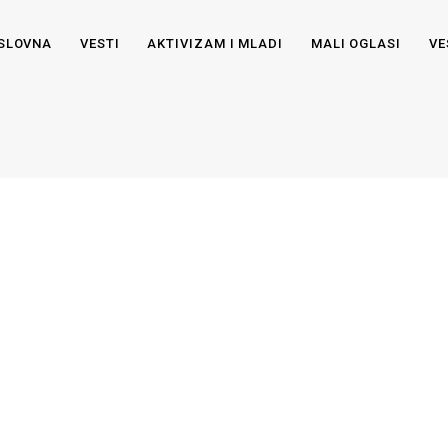
SLOVNA
VESTI
AKTIVIZAM I MLADI
MALI OGLASI
VE