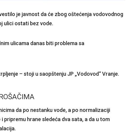
estilo je javnost da će zbog oštećenja vodovodnog
j ulici ostati bez vode.
dnim ulicama danas biti problema sa
rpljenje – stoji u saopštenju JP „Vodovod“ Vranje.
TROŠAČIMA
cima da po nestanku vode, a po normalizaciji
i pripremu hrane sledeća dva sata, a da u tom
alacija.