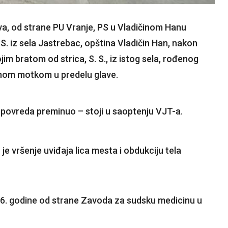
va, od strane PU Vranje, PS u Vladičinom Hanu
. S. iz sela Jastrebac, opština Vladičin Han, nakon
im bratom od strica, S. S., iz istog sela, rođenog
venom motkom u predelu glave.
 povreda preminuo – stoji u saoptenju VJT-a.
 je vršenje uviđaja lica mesta i obdukciju tela
26. godine od strane Zavoda za sudsku medicinu u