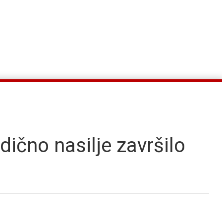
dično nasilje završilo