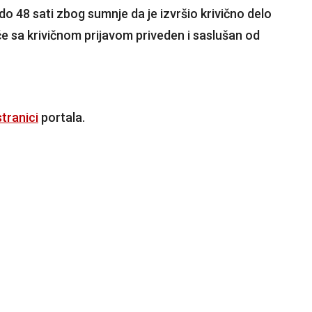
 48 sati zbog sumnje da je izvršio krivično delo
biće sa krivičnom prijavom priveden i saslušan od
tranici
portala.