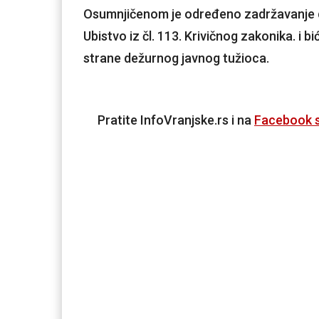
Osumnjičenom je određeno zadržavanje do
Ubistvo iz čl. 113. Krivičnog zakonika. i 
strane dežurnog javnog tužioca.
Pratite InfoVranjske.rs i na
Facebook s