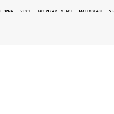
SLOVNA
VESTI
AKTIVIZAM I MLADI
MALI OGLASI
VE