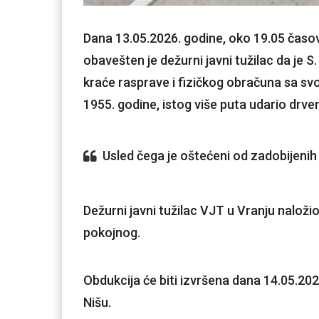
Dana 13.05.2026. godine, oko 19.05 časo
obavešten je dežurni javni tužilac da je S
kraće rasprave i fizičkog obračuna sa svoj
1955. godine, istog više puta udario dr
Usled čega je oštećeni od zadobijenih
Dežurni javni tužilac VJT u Vranju naložio
pokojnog.
Obdukcija će biti izvršena dana 14.05.20
Nišu.