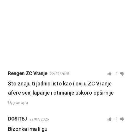
Rengen ZC Vranje
-1
22/07/2025
Što znaju ti jadnici isto kao i ovi u ZC Vranje
afere sex, lapanje i otimanje uskoro opširnije
Одговори
DOSITEJ
-1
22/07/2025
Bizonka ima li gu