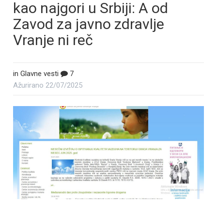
kao najgori u Srbiji: A od
Zavod za javno zdravlje
Vranje ni reč
in
Glavne vesti
7
Ažurirano
22/07/2025