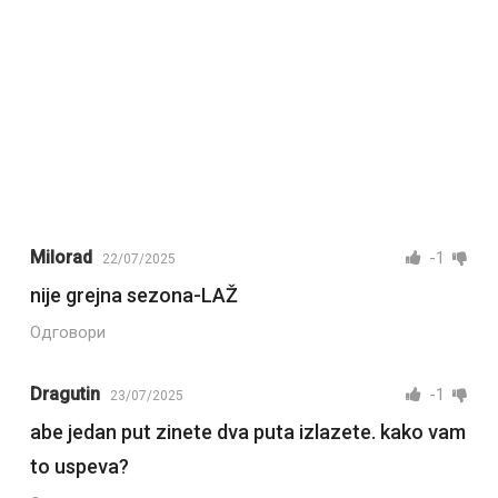
Milorad
-1
22/07/2025
nije grejna sezona-LAŽ
Одговори
Dragutin
-1
23/07/2025
abe jedan put zinete dva puta izlazete. kako vam
to uspeva?