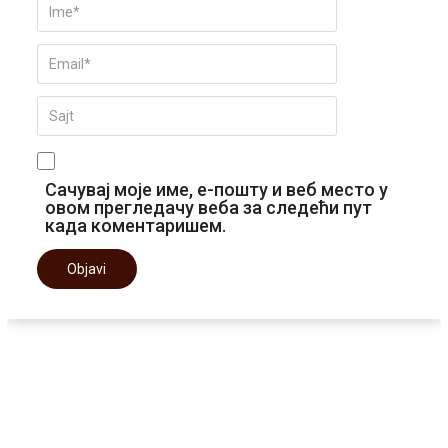
Сачувај моје име, е-пошту и веб место у
овом прегледачу веба за следећи пут
када коментаришем.