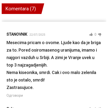
Komentara (7)
STANOVNIK
0
22/07/2025
Mesecima pricam o ovome. Ljude kao da je briga
za to. Pored osiromasenog uranijuma, imamo i
najgori vazduh u Srbiji. A zimi je Vranje uvek u
top 3 najzagadjenijih.
Nema kiseonika, smrdi. Cak i ovo malo zelenila
sto je ostalo, smrdi!
Zastrasujuce.
Одговори