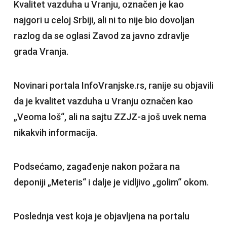
Kvalitet vazduha u Vranju, označen je kao
najgori u celoj Srbiji, ali ni to nije bio dovoljan
razlog da se oglasi Zavod za javno zdravlje
grada Vranja.
Novinari portala InfoVranjske.rs, ranije su objavili
da je kvalitet vazduha u Vranju označen kao
„Veoma loš“, ali na sajtu ZZJZ-a još uvek nema
nikakvih informacija.
Podsećamo, zagađenje nakon požara na
deponiji „Meteris“ i dalje je vidljivo „golim“ okom.
Poslednja vest koja je objavljena na portalu