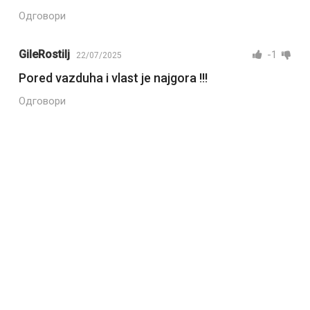
Одговори
GileRostilj
-1
22/07/2025
Pored vazduha i vlast je najgora !!!
Одговори