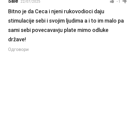
Sale
-1
22/07/2025
Bitno je da Ceca i njeni rukovodioci daju
stimulacije sebi i svojim ljudima a i to im malo pa
sami sebi povecavavju plate mimo odluke
države!
Одговори