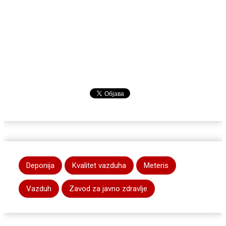
Deponija
Kvalitet vazduha
Meteris
Vazduh
Zavod za javno zdravlje