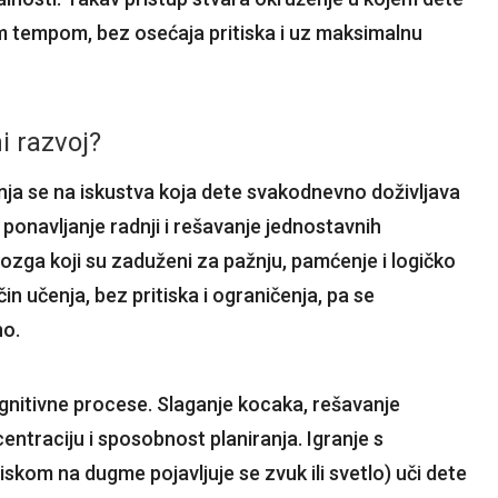
 tempom, bez osećaja pritiska i uz maksimalnu
i razvoj?
anja se na iskustva koja dete svakodnevno doživljava
ponavljanje radnji i rešavanje jednostavnih
mozga koji su zaduženi za pažnju, pamćenje i logičko
in učenja, bez pritiska i ograničenja, pa se
no.
ognitivne procese. Slaganje kocaka, rešavanje
ncentraciju i sposobnost planiranja. Igranje s
skom na dugme pojavljuje se zvuk ili svetlo) uči dete