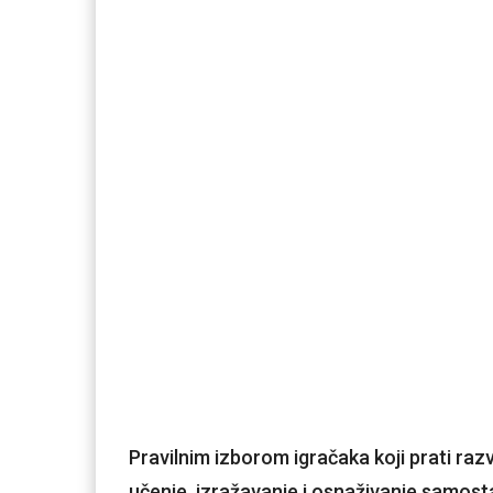
Pravilnim izborom igračaka koji prati raz
učenje, izražavanje i osnaživanje samost