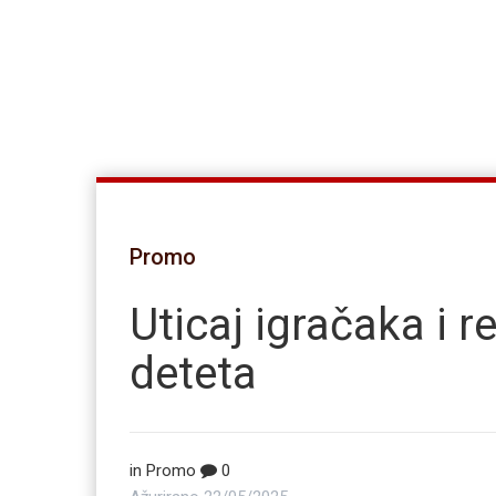
Promo
Uticaj igračaka i r
deteta
in
Promo
0