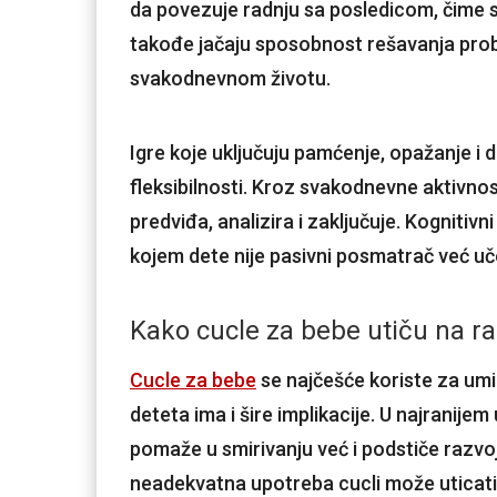
da povezuje radnju sa posledicom, čime se
takođe jačaju sposobnost rešavanja probl
svakodnevnom životu.
Igre koje uključuju pamćenje, opažanje i
fleksibilnosti. Kroz svakodnevne aktivnost
predviđa, analizira i zaključuje. Kognitivn
kojem dete nije pasivni posmatrač već uč
Kako cucle za bebe utiču na ra
Cucle za bebe
se najčešće koriste za umi
deteta ima i šire implikacije. U najranijem
pomaže u smirivanju već i podstiče razvoj
neadekvatna upotreba cucli može uticat