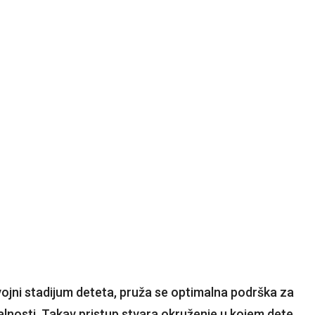
vojni stadijum deteta, pruža se optimalna podrška za
alnosti. Takav pristup stvara okruženje u kojem dete