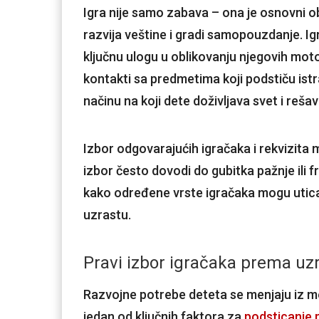
Igra nije samo zabava – ona je osnovni obl
razvija veštine i gradi samopouzdanje. Igr
ključnu ulogu u oblikovanju njegovih motor
kontakti sa predmetima koji podstiču istra
načinu na koji dete doživljava svet i reš
Izbor odgovarajućih igračaka i rekvizita
izbor često dovodi do gubitka pažnje ili 
kako određene vrste igračaka mogu uticat
uzrastu.
Pravi izbor igračaka prema uz
Razvojne potrebe deteta se menjaju iz m
jedan od ključnih faktora za
podsticanje 