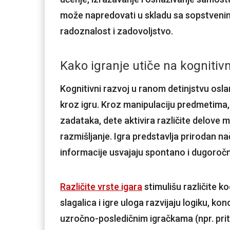
može napredovati u skladu sa sopstvenim
radoznalost i zadovoljstvo.
Kako igranje utiče na kognitivn
Kognitivni razvoj u ranom detinjstvu osl
kroz igru. Kroz manipulaciju predmetima, 
zadataka, dete aktivira različite delove 
razmišljanje. Igra predstavlja prirodan nač
informacije usvajaju spontano i dugoroč
Različite vrste igara
stimulišu različite k
slagalica i igre uloga razvijaju logiku, ko
uzročno-posledičnim igračkama (npr. priti