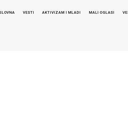
SLOVNA
VESTI
AKTIVIZAM I MLADI
MALI OGLASI
VE