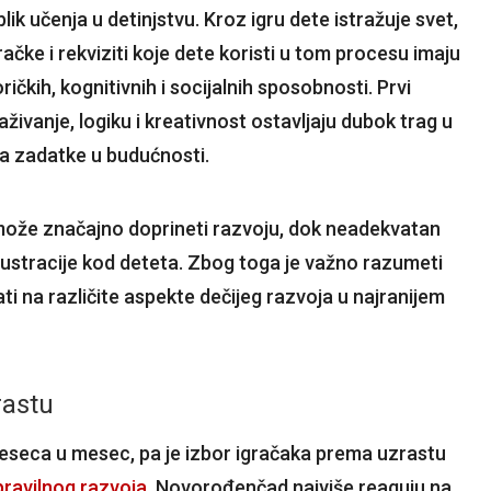
ik učenja u detinjstvu. Kroz igru dete istražuje svet,
ačke i rekviziti koje dete koristi u tom procesu imaju
ičkih, kognitivnih i socijalnih sposobnosti. Prvi
živanje, logiku i kreativnost ostavljaju dubok trag u
ava zadatke u budućnosti.
 može značajno doprineti razvoju, dok neadekvatan
frustracije kod deteta. Zbog toga je važno razumeti
i na različite aspekte dečijeg razvoja u najranijem
rastu
eseca u mesec, pa je izbor igračaka prema uzrastu
pravilnog razvoja
. Novorođenčad najviše reaguju na