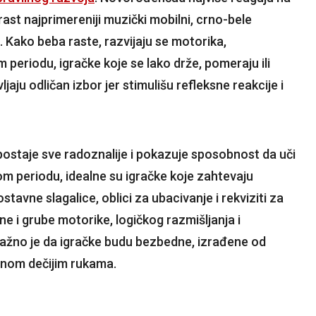
zrast najprimereniji muzički mobilni, crno-bele
id. Kako beba raste, razvijaju se motorika,
m periodu, igračke koje se lako drže, pomeraju ili
aju odličan izbor jer stimulišu refleksne reakcije i
postaje sve radoznalije i pokazuje sposobnost da uči
om periodu, idealne su igračke koje zahtevaju
tavne slagalice, oblici za ubacivanje i rekviziti za
e i grube motorike, logičkog razmišljanja i
važno je da igračke budu bezbedne, izrađene od
činom dečijim rukama.