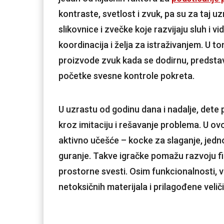
kontraste, svetlost i zvuk, pa su za taj u
slikovnice i zvečke koje razvijaju sluh i v
koordinacija i želja za istraživanjem. U to
proizvode zvuk kada se dodirnu, predstavlj
početke svesne kontrole pokreta.
U uzrastu od godinu dana i nadalje, dete 
kroz imitaciju i rešavanje problema. U ov
aktivno učešće – kocke za slaganje, jednos
guranje. Takve igračke pomažu razvoju fin
prostorne svesti. Osim funkcionalnosti, 
netoksičnih materijala i prilagođene veli