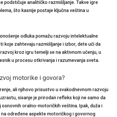
 podstičuje analitičko razmišljanje. Takve igre
ema, što kasnije postaje ključna veština u
 donošenje odluka pomažu razvoju intelektualne
i koje zahtevaju razmišljanje i izbor, dete uči da
i razvoj kroz igru temelji se na aktivnom učenju, u
esnik u procesu otkrivanja i razumevanja sveta.
zvoj motorike i govora?
renje, ali njihovo prisustvo u svakodnevnom razvoju
 uzrastu, sisanje je prirodan refleks koji ne samo da
 osnovnih oralno-motoričkih veština. Ipak, duža i
i na određene aspekte motoričkog i govornog