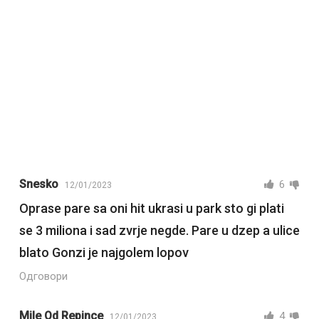
Snesko
6
12/01/2023
Oprase pare sa oni hit ukrasi u park sto gi plati
se 3 miliona i sad zvrje negde. Pare u dzep a ulice
blato Gonzi je najgolem lopov
Одговори
Mile Od Repince
4
12/01/2023