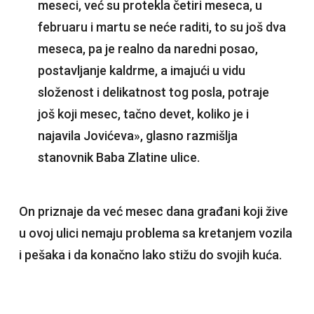
meseci, već su protekla četiri meseca, u
februaru i martu se neće raditi, to su još dva
meseca, pa je realno da naredni posao,
postavljanje kaldrme, a imajući u vidu
složenost i delikatnost tog posla, potraje
još koji mesec, tačno devet, koliko je i
najavila Jovićeva», glasno razmišlja
stanovnik Baba Zlatine ulice.
On priznaje da već mesec dana građani koji žive
u ovoj ulici nemaju problema sa kretanjem vozila
i pešaka i da konačno lako stižu do svojih kuća.