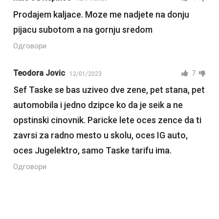
Prodajem kaljace. Moze me nadjete na donju
pijacu subotom a na gornju sredom
Одговори
Teodora Jovic
7
12/01/2023
Sef Taske se bas uziveo dve zene, pet stana, pet
automobila i jedno dzipce ko da je seik a ne
opstinski cinovnik. Paricke lete oces zence da ti
zavrsi za radno mesto u skolu, oces IG auto,
oces Jugelektro, samo Taske tarifu ima.
Одговори