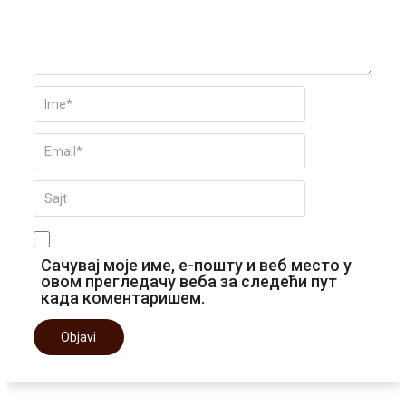
Сачувај моје име, е-пошту и веб место у
овом прегледачу веба за следећи пут
када коментаришем.