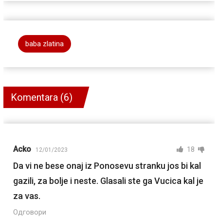
baba zlatina
Komentara (6)
Acko
18
12/01/2023
Da vi ne bese onaj iz Ponosevu stranku jos bi kal
gazili, za bolje i neste. Glasali ste ga Vucica kal je
za vas.
Одговори