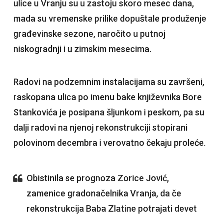
ulice u Vranju su u zastoju skoro mesec dana,
mada su vremenske prilike dopuštale produženje
građevinske sezone, naročito u putnoj
niskogradnji i u zimskim mesecima.
Radovi na podzemnim instalacijama su završeni,
raskopana ulica po imenu bake književnika Bore
Stankovića je posipana šljunkom i peskom, pa su
dalji radovi na njenoj rekonstrukciji stopirani
polovinom decembra i verovatno čekaju proleće.
Obistinila se prognoza Zorice Jović,
zamenice gradonačelnika Vranja, da če
rekonstrukcija Baba Zlatine potrajati devet