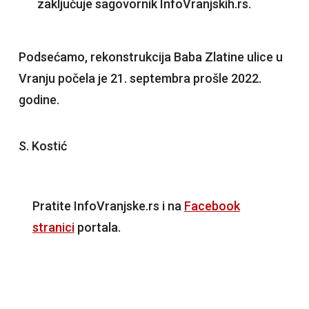
zaključuje sagovornik InfoVranjskih.rs.
Podsećamo, rekonstrukcija Baba Zlatine ulice u
Vranju počela je 21. septembra prošle 2022.
godine.
S. Kostić
Pratite InfoVranjske.rs i na
Facebook
stranici
portala.