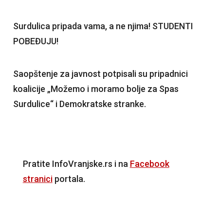
Surdulica pripada vama, a ne njima! STUDENTI
POBEĐUJU!
Saopštenje za javnost potpisali su pripadnici
koalicije „Možemo i moramo bolje za Spas
Surdulice“ i Demokratske stranke.
Pratite InfoVranjske.rs i na
Facebook
stranici
portala.