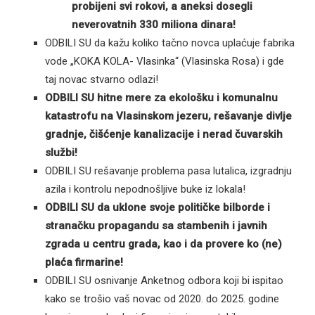
probijeni svi rokovi, a aneksi dosegli
neverovatnih 330 miliona dinara!
ODBILI SU da kažu koliko tačno novca uplaćuje fabrika
vode „KOKA KOLA- Vlasinka“ (Vlasinska Rosa) i gde
taj novac stvarno odlazi!
ODBILI SU hitne mere za ekološku i komunalnu
katastrofu na Vlasinskom jezeru, rešavanje divlje
gradnje, čišćenje kanalizacije i nerad čuvarskih
službi!
ODBILI SU rešavanje problema pasa lutalica, izgradnju
azila i kontrolu nepodnošljive buke iz lokala!
ODBILI SU da uklone svoje političke bilborde i
stranačku propagandu sa stambenih i javnih
zgrada u centru grada, kao i da provere ko (ne)
plaća firmarine!
ODBILI SU osnivanje Anketnog odbora koji bi ispitao
kako se trošio vaš novac od 2020. do 2025. godine