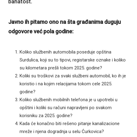
bahatost.
Javno ih pitamo ono na šta građanima duguju
odgovore već pola godine:
Koliko službenih automobila poseduje opština
Surdulica, koji su to tipovi, registarske oznake i koliko
su kilometara prešli tokom 2025. godine?
Koliki su troškovi za svaki službeni automobil, ko ih je
koristio i na kojim relacijama tokom cele 2025.
godine?
Koliko službenih mobilnih telefona je u upotrebi u
opštini i koliki su računi napravljeni po svakom
korisniku za 2025. godine?
Kada će konačno biti rešeno pitanje kanalizacione
mreže i njena dogradnja u selu Ćurkovica?