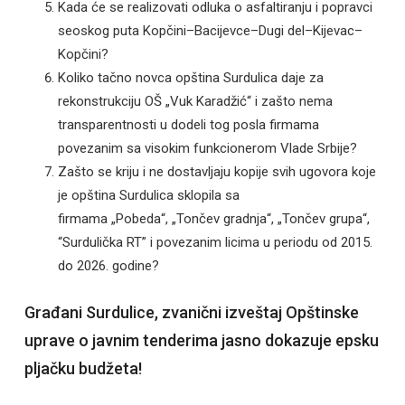
Kada će se realizovati odluka o asfaltiranju i popravci
seoskog puta Kopčini–Bacijevce–Dugi del–Kijevac–
Kopčini?
Koliko tačno novca opština Surdulica daje za
rekonstrukciju OŠ „Vuk Karadžić“ i zašto nema
transparentnosti u dodeli tog posla firmama
povezanim sa visokim funkcionerom Vlade Srbije?
Zašto se kriju i ne dostavljaju kopije svih ugovora koje
je opština Surdulica sklopila sa
firmama „Pobeda“, „Tončev gradnja“, „Tončev grupa“,
“Surdulička RT” i povezanim licima u periodu od 2015.
do 2026. godine?
Građani Surdulice, zvanični izveštaj Opštinske
uprave o javnim tenderima jasno dokazuje epsku
pljačku budžeta!