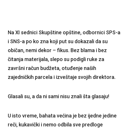
Na XI sednici Skupštine opštine, odbornici SPS-a
i SNS-a po ko zna koji put su dokazali da su
običan, nemi dekor – fikus. Bez blama i bez
čitanja materijala, slepo su podigli ruke za
završni račun budžeta, otuđenje naših
zajedničkih parcela i izveštaje svojih direktora.
Glasali su, a da ni sami nisu znali šta glasaju!
U isto vreme, bahata većina je bez ijedne jedine
reči, kukavički i nemo odbila sve predloge