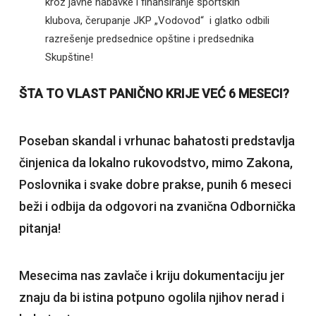
kroz javne nabavke i finansiranje sportskih
klubova, čerupanje JKP „Vodovod“ i glatko odbili
razrešenje predsednice opštine i predsednika
Skupštine!
ŠTA TO VLAST PANIČNO KRIJE VEĆ 6 MESECI?
Poseban skandal i vrhunac bahatosti predstavlja
činjenica da lokalno rukovodstvo, mimo Zakona,
Poslovnika i svake dobre prakse, punih 6 meseci
beži i odbija da odgovori na zvanična Odbornička
pitanja!
Mesecima nas zavlače i kriju dokumentaciju jer
znaju da bi istina potpuno ogolila njihov nerad i