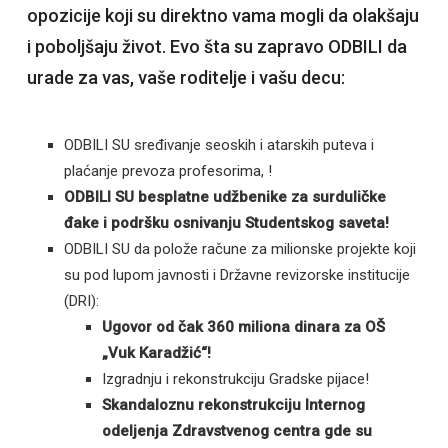
opozicije koji su direktno vama mogli da olakšaju
i poboljšaju život. Evo šta su zapravo ODBILI da
urade za vas, vaše roditelje i vašu decu:
ODBILI SU sređivanje seoskih i atarskih puteva i
plaćanje prevoza profesorima, !
ODBILI SU besplatne udžbenike za surduličke
đake i podršku osnivanju Studentskog saveta!
ODBILI SU da polože račune za milionske projekte koji
su pod lupom javnosti i Državne revizorske institucije
(DRI):
Ugovor od čak 360 miliona dinara za OŠ
„Vuk Karadžić“!
Izgradnju i rekonstrukciju Gradske pijace!
Skandaloznu rekonstrukciju Internog
odeljenja Zdravstvenog centra gde su