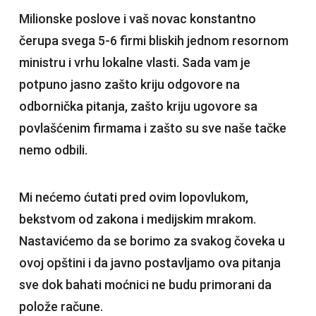
Milionske poslove i vaš novac konstantno
čerupa svega 5-6 firmi bliskih jednom resornom
ministru i vrhu lokalne vlasti. Sada vam je
potpuno jasno zašto kriju odgovore na
odbornička pitanja, zašto kriju ugovore sa
povlašćenim firmama i zašto su sve naše tačke
nemo odbili.
Mi nećemo ćutati pred ovim lopovlukom,
bekstvom od zakona i medijskim mrakom.
Nastavićemo da se borimo za svakog čoveka u
ovoj opštini i da javno postavljamo ova pitanja
sve dok bahati moćnici ne budu primorani da
polože račune.