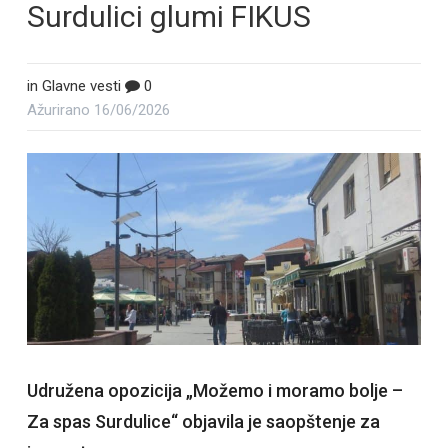
Surdulici glumi FIKUS
in
Glavne vesti
0
Ažurirano
16/06/2026
Udružena opozicija „Možemo i moramo bolje –
Za spas Surdulice“ objavila je saopštenje za