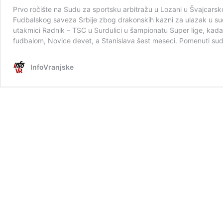
Prvo ročište na Sudu za sportsku arbitražu u Lozani u Švajcarsk
Fudbalskog saveza Srbije zbog drakonskih kazni za ulazak u sudi
utakmici Radnik – TSC u Surdulici u šampionatu Super lige, kada 
fudbalom, Novice devet, a Stanislava šest meseci. Pomenuti sud
InfoVranjske