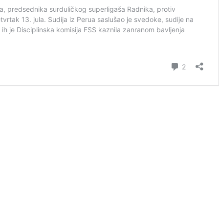
a, predsednika surduličkog superligaša Radnika, protiv
tak 13. jula. Sudija iz Perua saslušao je svedoke, sudije na
ih je Disciplinska komisija FSS kaznila zanranom bavljenja
коментар
2