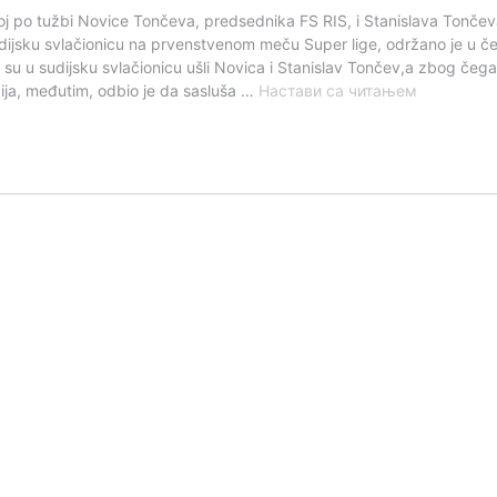
oj po tužbi Novice Tončeva, predsednika FS RIS, i Stanislava Tončev
jsku svlačionicu na prvenstvenom meču Super lige, održano je u četvr
su u sudijsku svlačionicu ušli Novica i Stanislav Tončev,a zbog čega 
Tončevi
ija, međutim, odbio je da sasluša …
Настави са читањем
i
FSS
na
sudu
u
Lozani