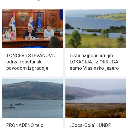
TONČEV i STEVANOVIĆ
Lista najpopularnijih
održali sastanak
LOKACIJA: Iz OKRUGA
povodom izgradnje
samo Vlasinsko jezero
KANALIZACIONOG
PRSTENA NA VLASINSI
PRONAĐENO telo
„Coca-Cola“ i UNDP