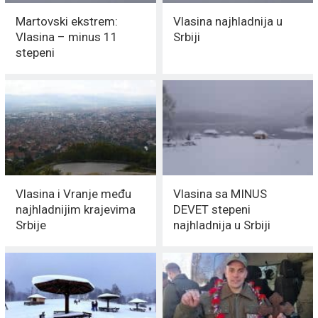
Martovski ekstrem:
Vlasina najhladnija u
Vlasina – minus 11
Srbiji
stepeni
Vlasina i Vranje među
Vlasina sa MINUS
najhladnijim krajevima
DEVET stepeni
Srbije
najhladnija u Srbiji