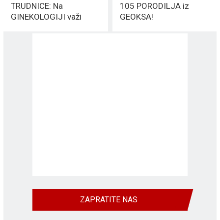
TRUDNICE: Na
105 PORODILJA iz
GINEKOLOGIJI važi
GEOKSA!
poseban režim
OBOGAĆENE ishrane
(FOTO)
ZAPRATITE NAS