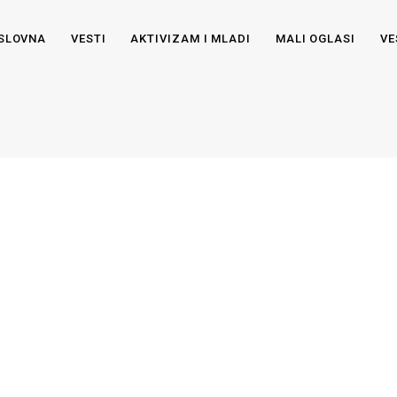
SLOVNA
VESTI
AKTIVIZAM I MLADI
MALI OGLASI
VE