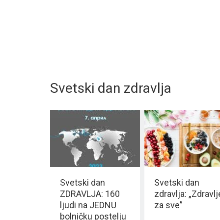
Svetski dan zdravlja
Svetski dan
Svetski dan
ZDRAVLJA: 160
zdravlja: „Zdravlj
ljudi na JEDNU
za sve”
bolničku postelju