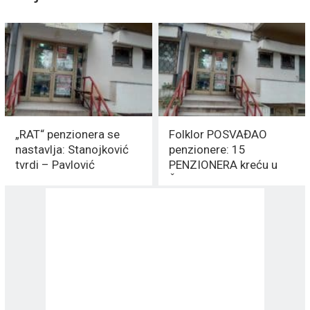
„RAT“ penzionera se
Folklor POSVAĐAO
nastavlja: Stanojković
penzionere: 15
tvrdi – Pavlović
PENZIONERA kreću u
privatizovao Udruženje
ŠTRAJK glađu
penzionera