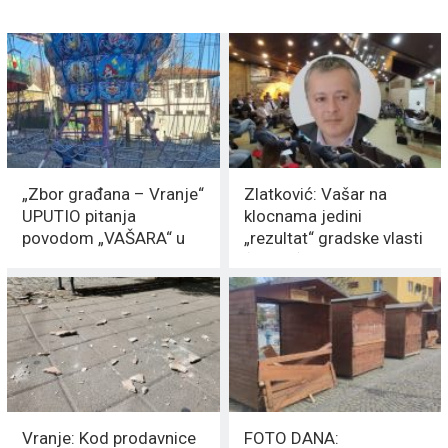
„Zbor građana – Vranje“
Zlatković: Vašar na
UPUTIO pitanja
klocnama jedini
povodom „VAŠARA“ u
„rezultat“ gradske vlasti
centru grada
(VIDEO)
Vranje: Kod prodavnice
FOTO DANA: