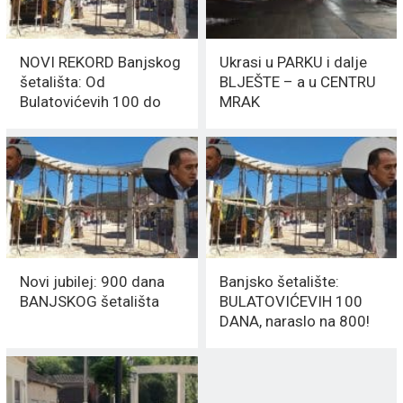
NOVI REKORD Banjskog
Ukrasi u PARKU i dalje
šetališta: Od
BLJEŠTE – a u CENTRU
Bulatovićevih 100 do
MRAK
realnih 1000 dana
Novi jubilej: 900 dana
Banjsko šetalište:
BANJSKOG šetališta
BULATOVIĆEVIH 100
DANA, naraslo na 800!