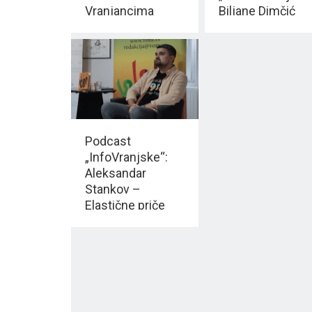
Vranjancima
Biljane Dimčić
školovanim u
danas u Vranju
EVROPI
Podcast
„InfoVranjske“:
Aleksandar
Stankov –
Elastične priče