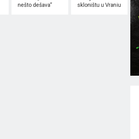
nešto dešava“
skloništu u Vranju