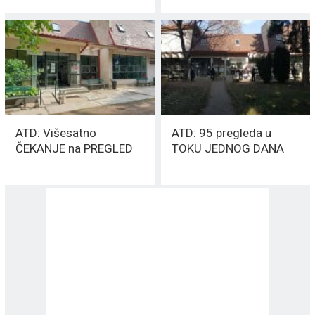
ATD: Višesatno
ATD: 95 pregleda u
ČEKANJE na PREGLED
TOKU JEDNOG DANA