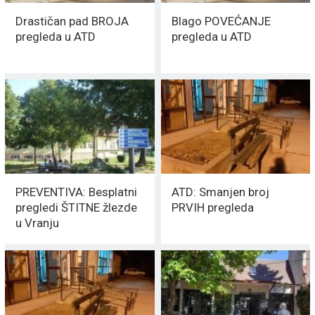
Drastičan pad BROJA
Blago POVEĆANJE
pregleda u ATD
pregleda u ATD
PREVENTIVA: Besplatni
ATD: Smanjen broj
pregledi ŠTITNE žlezde
PRVIH pregleda
u Vranju