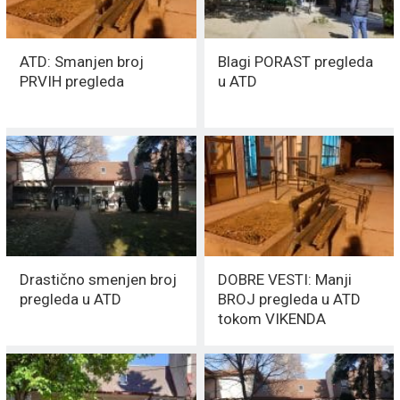
ATD: Smanjen broj
Blagi PORAST pregleda
PRVIH pregleda
u ATD
Drastično smenjen broj
DOBRE VESTI: Manji
pregleda u ATD
BROJ pregleda u ATD
tokom VIKENDA