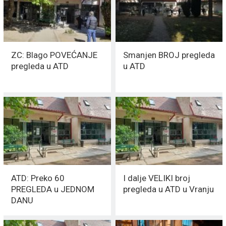
ZC: Blago POVEĆANJE
Smanjen BROJ pregleda
pregleda u ATD
u ATD
ATD: Preko 60
I dalje VELIKI broj
PREGLEDA u JEDNOM
pregleda u ATD u Vranju
DANU