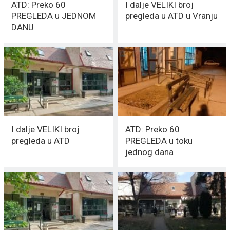
ATD: Preko 60
I dalje VELIKI broj
PREGLEDA u JEDNOM
pregleda u ATD u Vranju
DANU
I dalje VELIKI broj
ATD: Preko 60
pregleda u ATD
PREGLEDA u toku
jednog dana