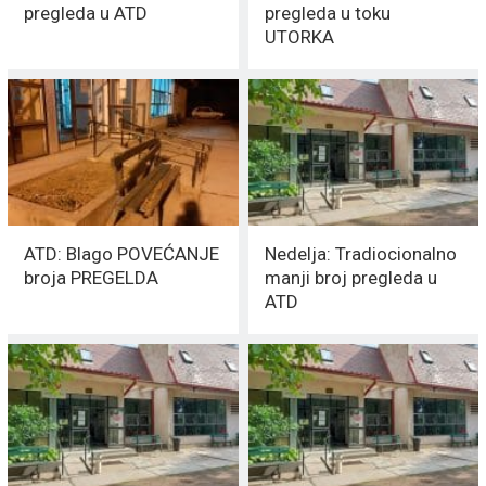
pregleda u ATD
pregleda u toku
UTORKA
ATD: Blago POVEĆANJE
Nedelja: Tradiocionalno
broja PREGELDA
manji broj pregleda u
ATD