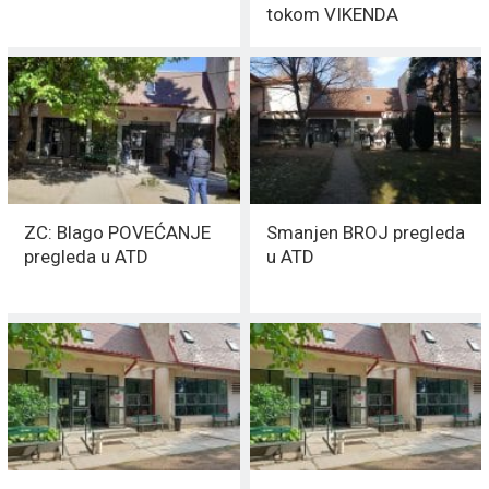
tokom VIKENDA
ZC: Blago POVEĆANJE
Smanjen BROJ pregleda
pregleda u ATD
u ATD