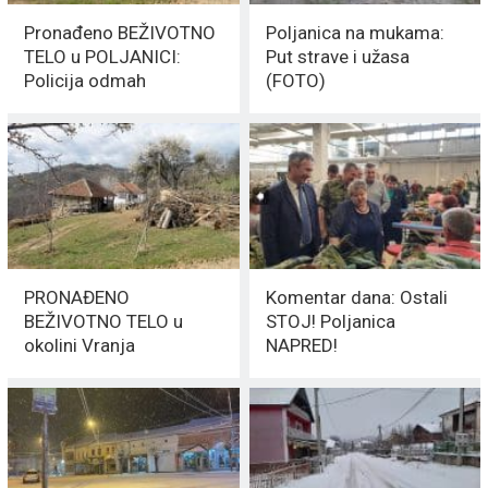
Pronađeno BEŽIVOTNO
Poljanica na mukama:
TELO u POLJANICI:
Put strave i užasa
Policija odmah
(FOTO)
REAGOVALA
PRONAĐENO
Komentar dana: Ostali
BEŽIVOTNO TELO u
STOJ! Poljanica
okolini Vranja
NAPRED!