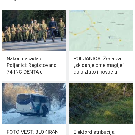
Nakon napada u
POLJANICA: Žena za
Poljanici: Registovano
„skidanje crne magije“
74 INCIDENTA u
dala zlato i novac u
Kopnenoj zobi
vrednosti od 380.000
BEZBEDNOSTI
evra
FOTO VEST: BLOKIRAN
Elektordistribucija