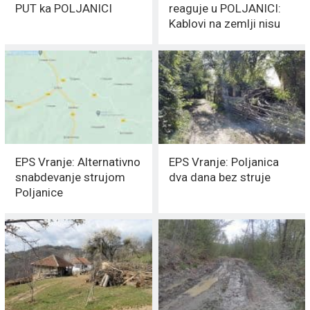
PUT ka POLJANICI
reaguje u POLJANICI:
Kablovi na zemlji nisu
deo elektrodistributivne
mreže – već
NISKONAPONSKE
EPS Vranje: Alternativno
EPS Vranje: Poljanica
snabdevanje strujom
dva dana bez struje
Poljanice