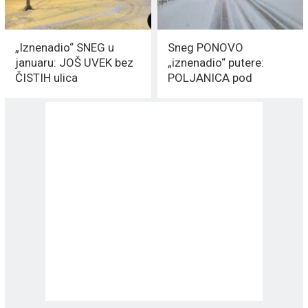
„Iznenadio“ SNEG u
Sneg PONOVO
januaru: JOŠ UVEK bez
„iznenadio“ putere:
ČISTIH ulica
POLJANICA pod
SNEGOM