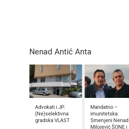
Nenad Antić Anta
Advokati i JP:
Mandatno –
(Ne)selektivna
imunitetska:
gradska VLAST
Smenjeni Nenad
Milojević ŠONE i